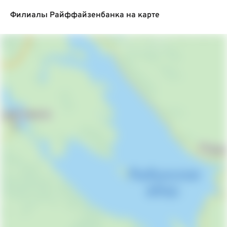
Филиалы Райффайзенбанка на карте