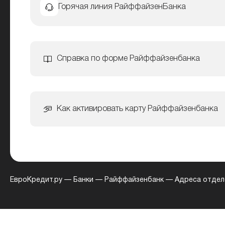
Горячая линия РайффайзенБанка
Справка по форме Райффайзенбанка
Как активировать карту Райффайзенбанка
ЕвроКредит.ру
—
Банки
—
Райффайзенбанк
—
Адреса отдел