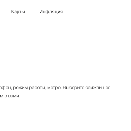
Карты
Инфляция
 продукты
 карты 120 дней без процентов
 на месяц
авитный список продуктов с динамикой цен
карты с 18 лет
онные вклады
карты с доставкой на дом
няемые вклады
лефон, режим работы, метро. Выберите ближайшее
 карты с моментальным решением
м с вами.
 карты без посещения банка