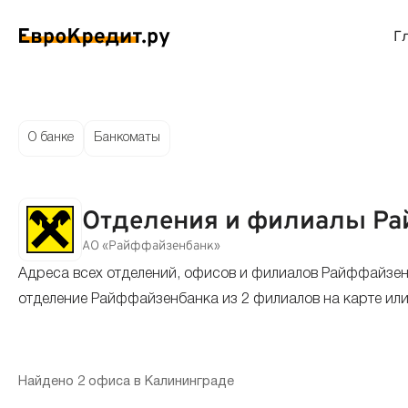
Г
ймы на карту
Займы без проверок
Виртуальные креди
Накоп
О банке
Банкоматы
спресс займы
Займы без процентов
Лучшие кредитные
Вклад
Отделения и филиалы Ра
ймы без отказа
Мгновенные займы
Кредитные карты с
Вклад
АО «Райффайзенбанк»
Адреса всех отделений, офисов и филиалов Райффайзен
ймы с плохой КИ
Лучшие займы
Кредитные карты б
С еже
отделение Райффайзенбанка из 2 филиалов на карте или
вые займы
Долгосрочные займы
Беспроцентные кр
Вклад
ймы до зарплаты
Круглосуточные займы
Кредитные карты с
Вклад
Найдено 2 офиса в Калининграде