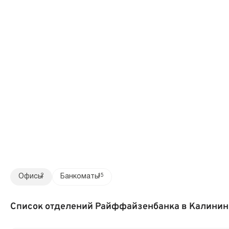
Офисы
2
Банкоматы
15
Список отделений Райффайзенбанка в Калинин