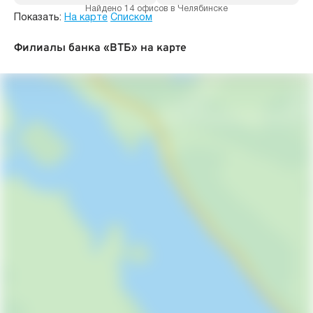
Найдено 14 офисов в Челябинске
Показать:
На карте
Списком
Филиалы банка «ВТБ» на карте