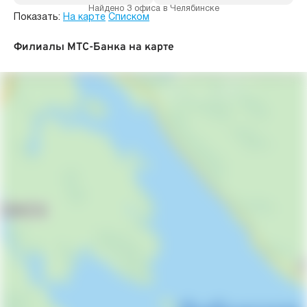
Найдено 3 офиса в Челябинске
Показать:
На карте
Списком
Филиалы МТС-Банка на карте