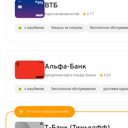
ВТБ
Карта возможностей
2.17
с кэшбеком
бонусы за покупки
бесплатное обслужив
Альфа-Банк
Кредитная карта Альфа-Банка
4.52
с кэшбеком
бесплатное обслуживание
доставка курь
Т-Банк (Тинькофф)