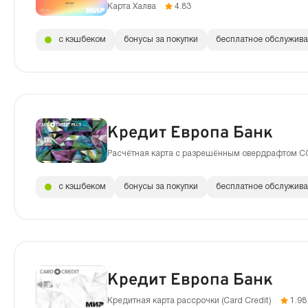
Карта Халва
4.83
с кэшбеком
бонусы за покупки
бесплатное обслужив
Кредит Европа Банк
Расчётная карта с разрешённым овердрафтом C
с кэшбеком
бонусы за покупки
бесплатное обслужив
Кредит Европа Банк
Кредитная карта рассрочки (Сard Сredit)
1.98