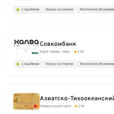
с кэшбеком
бонусы за покупки
бесплатное обслужив
Совкомбанк
Карта «Халва» «Мир»
4.83
с кэшбеком
бонусы за покупки
бесплатное обслужив
Азиатско-Тихоокеански
Универсальная карта
2.96