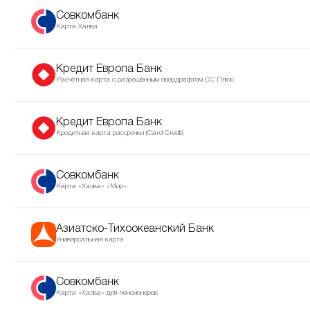
Совкомбанк
Карта Халва
Кредит Европа Банк
Расчётная карта с разрешённым овердрафтом CC Плюс
Кредит Европа Банк
Кредитная карта рассрочки (Сard Сredit)
Совкомбанк
Карта «Халва» «Мир»
Азиатско-Тихоокеанский Банк
Универсальная карта
Совкомбанк
Карта «Халва» для пенсионеров