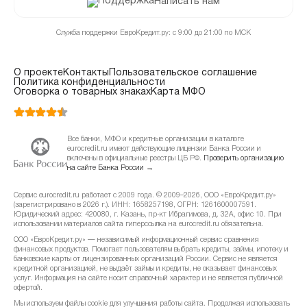
Написать нам
Служба поддержки ЕвроКредит.ру: с 9:00 до 21:00 по МСК
О проекте
Контакты
Пользовательское соглашение
Политика конфиденциальности
Оговорка о товарных знаках
Карта МФО
Все банки, МФО и кредитные организации в каталоге
eurocredit.ru имеют действующие лицензии Банка России и
включены в официальные реестры ЦБ РФ.
Проверить организацию
на сайте Банка России →
Сервис eurocredit.ru работает с 2009 года. © 2009–2026, ООО «ЕвроКредит.ру»
(зарегистрировано в 2026 г.). ИНН: 1658257198, ОГРН: 1261600007591.
Юридический адрес: 420080, г. Казань, пр-кт Ибрагимова, д. 32А, офис 10. При
использовании материалов сайта гиперссылка на eurocredit.ru обязательна.
ООО «ЕвроКредит.ру» — независимый информационный сервис сравнения
финансовых продуктов. Помогает пользователям выбрать кредиты, займы, ипотеку и
банковские карты от лицензированных организаций России. Сервис не является
кредитной организацией, не выдаёт займы и кредиты, не оказывает финансовых
услуг. Информация на сайте носит справочный характер и не является публичной
офертой.
Мы используем файлы cookie для улучшения работы сайта. Продолжая использовать