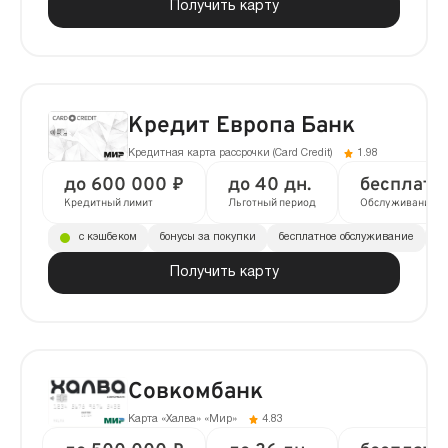
Получить карту
Кредит Европа Банк
Кредитная карта рассрочки (Сard Сredit)
1.98
до 600 000 ₽
до 40 дн.
бесплатн
Кредитный лимит
Льготный период
Обслуживание
с кэшбеком
бонусы за покупки
бесплатное обслуживание
до
Получить карту
Совкомбанк
Карта «Халва» «Мир»
4.83