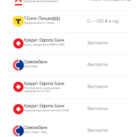
Кредитная карта Альфа-Банка
Т-Банк (Тинькофф)
0 — 590 ₽ в год
Кредитная карта от Т-Банка
Кредит Европа Банк
бесплатно
Карта с овердрафтом URBAN CARD
Совкомбанк
бесплатно
Карта Халва
Кредит Европа Банк
бесплатно
Расчётная карта с разрешённым
овердрафтом CC Плюс
Кредит Европа Банк
бесплатно
Кредитная карта рассрочки (Сard Сredit)
Совкомбанк
бесплатно
Карта «Халва» «Мир»