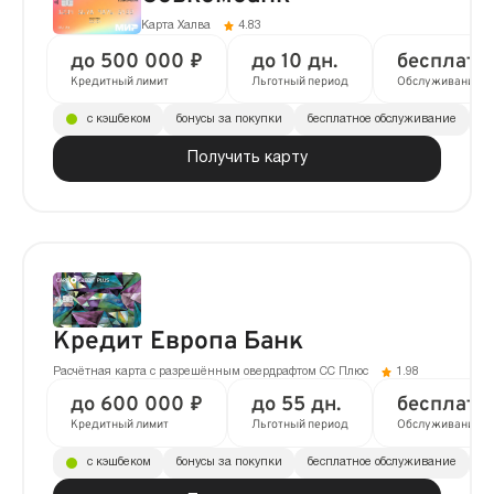
Карта Халва
4.83
до 500 000 ₽
до 10 дн.
бесплатн
Кредитный лимит
Льготный период
Обслуживание
с кэшбеком
бонусы за покупки
бесплатное обслуживание
до
Получить карту
Кредит Европа Банк
Расчётная карта с разрешённым овердрафтом CC Плюс
1.98
до 600 000 ₽
до 55 дн.
бесплатн
Кредитный лимит
Льготный период
Обслуживание
с кэшбеком
бонусы за покупки
бесплатное обслуживание
до