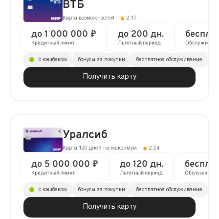
ВТБ
Карта возможностей
2.17
до 1 000 000 ₽
до 200 дн.
беспла
Кредитный лимит
Льготный период
Обслуживан
с кэшбеком
бонусы за покупки
бесплатное обслуживание
до
Получить карту
Уралсиб
Карта 120 дней на максимум
2.24
до 5 000 000 ₽
до 120 дн.
беспла
Кредитный лимит
Льготный период
Обслуживани
с кэшбеком
бонусы за покупки
бесплатное обслуживание
до
Получить карту