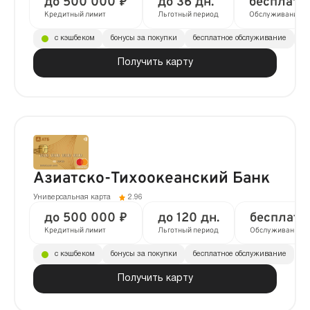
до 500 000 ₽
до 36 дн.
бесплатн
Кредитный лимит
Льготный период
Обслуживание
с кэшбеком
бонусы за покупки
бесплатное обслуживание
до
Получить карту
Азиатско-Тихоокеанский Банк
Универсальная карта
2.96
до 500 000 ₽
до 120 дн.
бесплатн
Кредитный лимит
Льготный период
Обслуживание
с кэшбеком
бонусы за покупки
бесплатное обслуживание
Получить карту