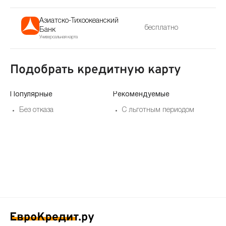
Азиатско-Тихоокеанский
бесплатно
Банк
Универсальная карта
Подобрать кредитную карту
Популярные
Рекомендуемые
По
Без отказа
С льготным периодом