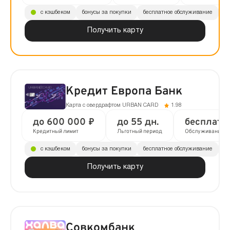
с кэшбеком
бонусы за покупки
бесплатное обслуживание
до
Получить карту
Кредит Европа Банк
Карта с овердрафтом URBAN CARD
1.98
до 600 000 ₽
до 55 дн.
бесплатн
Кредитный лимит
Льготный период
Обслуживание
с кэшбеком
бонусы за покупки
бесплатное обслуживание
до
Получить карту
Совкомбанк