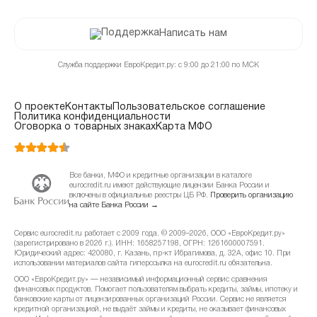
Написать нам
Служба поддержки ЕвроКредит.ру: с 9:00 до 21:00 по МСК
О проекте
Контакты
Пользовательское соглашение
Политика конфиденциальности
Оговорка о товарных знаках
Карта МФО
Все банки, МФО и кредитные организации в каталоге
eurocredit.ru имеют действующие лицензии Банка России и
включены в официальные реестры ЦБ РФ.
Проверить организацию
на сайте Банка России →
Сервис eurocredit.ru работает с 2009 года. © 2009–2026, ООО «ЕвроКредит.ру»
(зарегистрировано в 2026 г.). ИНН: 1658257198, ОГРН: 1261600007591.
Юридический адрес: 420080, г. Казань, пр-кт Ибрагимова, д. 32А, офис 10. При
использовании материалов сайта гиперссылка на eurocredit.ru обязательна.
ООО «ЕвроКредит.ру» — независимый информационный сервис сравнения
финансовых продуктов. Помогает пользователям выбрать кредиты, займы, ипотеку и
банковские карты от лицензированных организаций России. Сервис не является
кредитной организацией, не выдаёт займы и кредиты, не оказывает финансовых