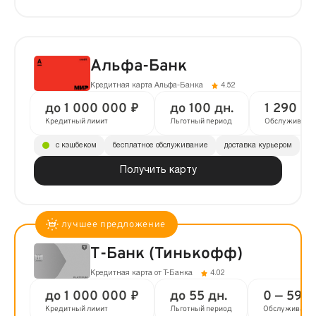
Альфа-Банк
Кредитная карта Альфа-Банка
4.52
до 1 000 000 ₽
до 100 дн.
1 290 ₽ 
Кредитный лимит
Льготный период
Обслуживани
с кэшбеком
бесплатное обслуживание
доставка курьером
Получить карту
Т-Банк (Тинькофф)
Кредитная карта от Т-Банка
4.02
до 1 000 000 ₽
до 55 дн.
0 — 590 
Кредитный лимит
Льготный период
Обслуживани