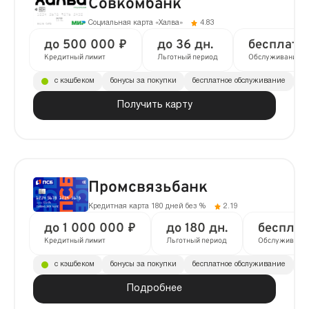
Совкомбанк
Социальная карта «Халва»
4.83
до 500 000 ₽
до 36 дн.
бесплатн
Кредитный лимит
Льготный период
Обслуживание
с кэшбеком
бонусы за покупки
бесплатное обслуживание
до
Получить карту
Промсвязьбанк
Кредитная карта 180 дней без %
2.19
до 1 000 000 ₽
до 180 дн.
бесплат
Кредитный лимит
Льготный период
Обслуживани
с кэшбеком
бонусы за покупки
бесплатное обслуживание
до
Подробнее