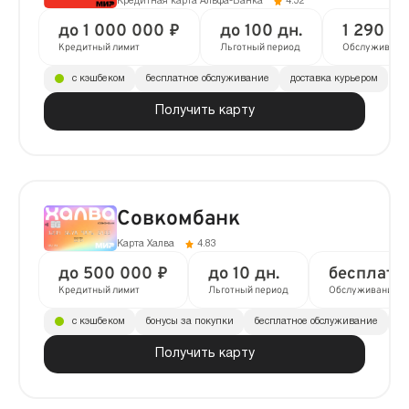
Кредитная карта Альфа-Банка
4.52
до 1 000 000 ₽
до 100 дн.
1 290 ₽ 
Кредитный лимит
Льготный период
Обслуживани
с кэшбеком
бесплатное обслуживание
доставка курьером
Получить карту
Совкомбанк
Карта Халва
4.83
до 500 000 ₽
до 10 дн.
бесплатн
Кредитный лимит
Льготный период
Обслуживание
с кэшбеком
бонусы за покупки
бесплатное обслуживание
до
Получить карту