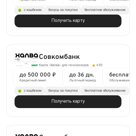
с кэшбеком
бонусы за покупки
бесплатное обслуживание
Получить карту
Совкомбанк
Карта «Халва» для пенсионеров
4.83
до 500 000 ₽
до 36 дн.
бесплатн
Кредитный лимит
Льготный период
Обслуживание
с кэшбеком
бонусы за покупки
бесплатное обслуживание
до
Получить карту