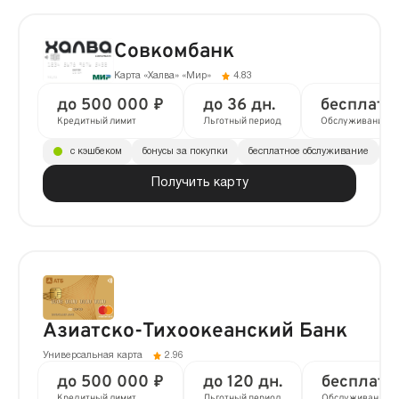
Совкомбанк
Карта «Халва» «Мир»
4.83
до 500 000 ₽
до 36 дн.
бесплатн
Кредитный лимит
Льготный период
Обслуживание
с кэшбеком
бонусы за покупки
бесплатное обслуживание
до
Получить карту
Азиатско-Тихоокеанский Банк
Универсальная карта
2.96
до 500 000 ₽
до 120 дн.
бесплатн
Кредитный лимит
Льготный период
Обслуживание