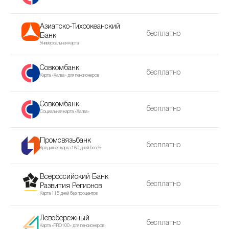
Азиатско-Тихоокеанский
бесплатно
Банк
Универсальная карта
Совкомбанк
бесплатно
Карта «Халва» для пенсионеров
Совкомбанк
бесплатно
Социальная карта «Халва»
Промсвязьбанк
бесплатно
Кредитная карта 180 дней без %
Всероссийский Банк
бесплатно
Развития Регионов
Карта 115 дней без процентов
Левобережный
бесплатно
Карта «PRO100» для пенсионеров