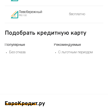
Левобережный
бесплатно
PRO 100
Подобрать кредитную карту
Популярные
Рекомендуемые
По
Без отказа
С льготным периодом