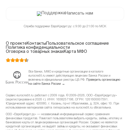
Написать нам
Служба поддержки ЕвроКредит.ру: с 9:00 до 21:00 по МСК
О проекте
Контакты
Пользовательское соглашение
Политика конфиденциальности
Оговорка о товарных знаках
Карта МФО
Все банки, МФО и кредитные организации в каталоге
eurocredit.ru имеют действующие лицензии Банка России и
включены в официальные реестры ЦБ РФ.
Проверить организацию
на сайте Банка России →
Сервис eurocredit.ru работает с 2009 года. © 2009–2026, ООО «ЕвроКредит.ру»
(зарегистрировано в 2026 г.). ИНН: 1658257198, ОГРН: 1261600007591.
Юридический адрес: 420080, г. Казань, пр-кт Ибрагимова, д. 32А, офис 10. При
использовании материалов сайта гиперссылка на eurocredit.ru обязательна.
ООО «ЕвроКредит.ру» — независимый информационный сервис сравнения
финансовых продуктов. Помогает пользователям выбрать кредиты, займы, ипотеку и
банковские карты от лицензированных организаций России. Сервис не является
кредитной организацией, не выдаёт займы и кредиты, не оказывает финансовых