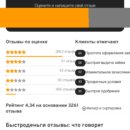
Оцените и напишите свой отзыв
Отзывы по оценке
Клиенты отмечают
2662 отзыва
Простота оформления зая
66
31 отзыв
Быстрая выдача займа
58
43 отзыва
Моментальное зачисление
52
56 отзывов
Прозрачные условия
43
469 отзывов
Быстрое одобрение
32
Рейтинг 4,34 на основании 3261
Фильтр и сортировка
отзыва
Быстроденьги отзывы: что говорят
По оценке