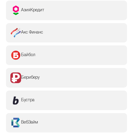
АзияКредит
Акс Финанс
Байбол
Бериберу
Бустра
ВебЗайм