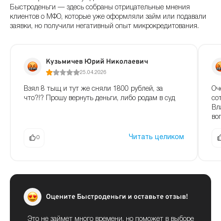
Быстроденьги — здесь собраны отрицательные мнения
клиентов о МФО, которые уже оформляли займ или подавали
заявки, но получили негативный опыт микрокредитования.
Кузьмичев Юрий Николаевич
25.04.2026
Взял 8 тыщ и тут же сняли 1800 рублей, за
Оч
что?!? Прошу вернуть деньги, либо родам в суд
со
Вл
воп
Читать целиком
0
Оцените Быстроденьги и оставьте отзыв!
Это не займет много времени, но поможет в выборе