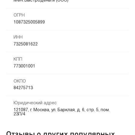
МФК Быстроденьги (ООО)
ОГРН
1087325005899
ИНН
7325081622
КПП
773001001
ОКПО
84275713
Юридический адрес
121087, г. Москва, ул. Барклая, д. 6, стр. 5, пом.
23П/4
Отзывы о других популярных