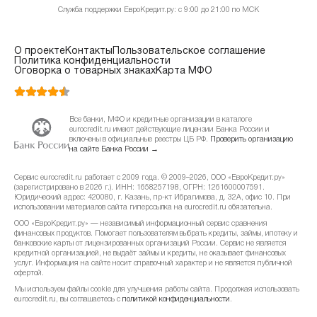
Служба поддержки ЕвроКредит.ру: с 9:00 до 21:00 по МСК
О проекте
Контакты
Пользовательское соглашение
Политика конфиденциальности
Оговорка о товарных знаках
Карта МФО
Все банки, МФО и кредитные организации в каталоге
eurocredit.ru имеют действующие лицензии Банка России и
включены в официальные реестры ЦБ РФ.
Проверить организацию
на сайте Банка России →
Сервис eurocredit.ru работает с 2009 года. © 2009–2026, ООО «ЕвроКредит.ру»
(зарегистрировано в 2026 г.). ИНН: 1658257198, ОГРН: 1261600007591.
Юридический адрес: 420080, г. Казань, пр-кт Ибрагимова, д. 32А, офис 10. При
использовании материалов сайта гиперссылка на eurocredit.ru обязательна.
ООО «ЕвроКредит.ру» — независимый информационный сервис сравнения
финансовых продуктов. Помогает пользователям выбрать кредиты, займы, ипотеку и
банковские карты от лицензированных организаций России. Сервис не является
кредитной организацией, не выдаёт займы и кредиты, не оказывает финансовых
услуг. Информация на сайте носит справочный характер и не является публичной
офертой.
Мы используем файлы cookie для улучшения работы сайта. Продолжая использовать
eurocredit.ru, вы соглашаетесь с
политикой конфиденциальности
.