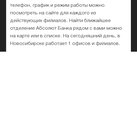
телефон, график и режим работы можно
посмотреть на сайте для каждого из
действующих филиалов. Найти ближайшее
отделение Абсолют Банка рядом с вами можно
на карте или в списке. На сегодняшний день, в
Новосибирске работает 1 офисов и филиалов.
Список отделений Абсолют
Банка на карте и рядом с метро
Все отделения Абсолют Банка списком в
Новосибирске для физических и юридических
лиц представлены на этой странице. Выбирайте
ближайшее и лучшее подразделение банка на
карте. Удобный поиск по адресу, станции метро
и названию филиала банка на карте города
поможет быстро найти офис или отделение