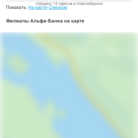
Найдено 13 офисов в Новосибирске
Показать:
На карте
Списком
Филиалы Альфа-Банка на карте