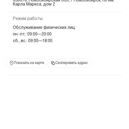
630078, Новосибирская обл, г Новосибирск, пл им.
Карла Маркса, дом 2
Режим работы
Обслуживание физических лиц:
пн.-пт.: 09:00—20:00
сб., вс.: 09:00—18:00
Показать на карте
Скопировать адрес
Дополнительный офис «Площадь Труда»
Площадь Маркса
Студенческая
Речной вокзал
2.1 км
2.5 км
4.7 км
пл Труда, д 1
адрес