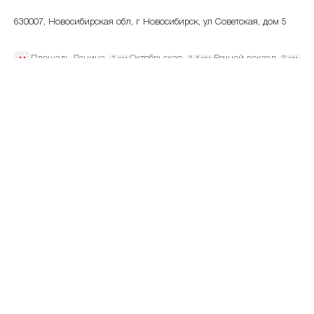
630007, Новосибирская обл, г Новосибирск, ул Советская, дом 5
Площадь Ленина
Октябрьская
Речной вокзал
1 км
1.4 км
2 км
8 800 500-07-70
+7 495 213-19-91
телефон банка
телефон банка
Режим работы
по месту установки
Показать на карте
Скопировать адрес