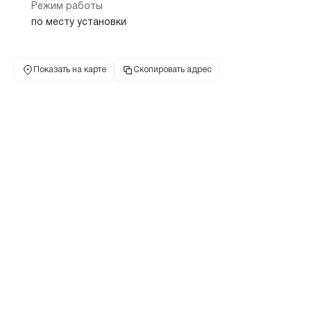
Режим работы
по месту установки
Показать на карте
Скопировать адрес
Банкомат "Почта банк"
630126, Новосибирская обл, г Новосибирск, ул Выборная, дом
101/2
Золотая нива
4.5 км
+7 495 532-13-00
ул Выборная, д 
телефон банка
адрес