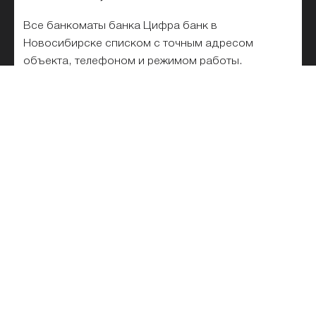
Все банкоматы банка Цифра банк в
Новосибирске списком с точным адресом
объекта, телефоном и режимом работы.
Выберите ближайший банкомат банка «Цифра» в
списке или на карте. Удобный поиск банкоматов
банка «Цифра» на карте Новосибирска, по
названию, адресу, метро. 1 банкомат для
внесения и снятия наличных без комиссии, в том
числе работающие круглосуточно.
Реквизиты банка «Цифра»