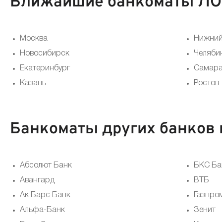
Ближайшие банкоматы ЛОК
Москва
Нижний
Новосибирск
Челяби
Екатеринбург
Самар
Казань
Ростов
Банкоматы других банков 
Абсолют Банк
БКС Ба
Авангард
ВТБ
Ак Барс Банк
Газпро
Альфа-Банк
Зенит