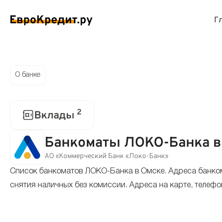
Г
ймы на карту
Займы без проверок
Виртуальные креди
Накоп
О банке
спресс займы
Займы без процентов
Лучшие кредитные
Вклад
2
Вклады
ймы без отказа
Мгновенные займы
Кредитные карты с
Вклад
Банкоматы ЛОКО-Банка в
ймы с плохой КИ
Лучшие займы
Кредитные карты б
С еже
АО «Коммерческий Банк «Локо-Банк»
Список банкоматов ЛОКО-Банка в Омске. Адреса банком
вые займы
Долгосрочные займы
Беспроцентные кр
Вклад
снятия наличных без комиссии. Адреса на карте, телефо
ймы до зарплаты
Круглосуточные займы
Кредитные карты с
Вклад