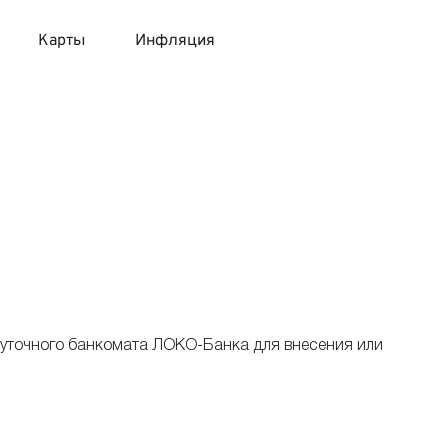
Карты
Инфляция
 продукты
 карты 120 дней без процентов
 на месяц
авитный список продуктов с динамикой цен
карты с 18 лет
онные вклады
карты с доставкой на дом
няемые вклады
 карты с моментальным решением
суточного банкомата ЛОКО-Банка для внесения или
 карты без посещения банка