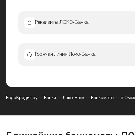
Реквизиты ЛОКО-Банка
Горячая линия Локо-Банка
ЕвроКредит.ру
—
Банки
—
Локо-Банк
—
Банкоматы
—
в Омс