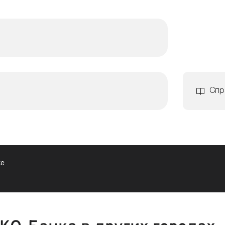
Спр
ке