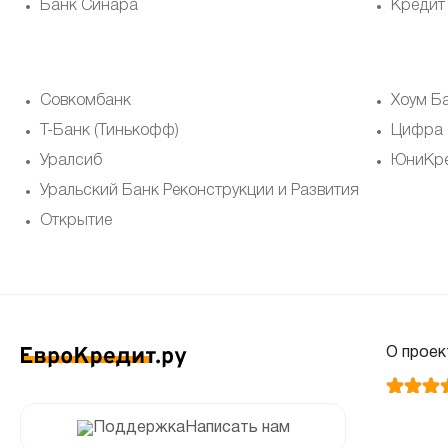
Банк Синара
Кредит
Совкомбанк
Хоум Б
Т-Банк (Тинькофф)
Цифра 
Уралсиб
ЮниКре
Уральский Банк Реконструкции и Развития
Открытие
О проек
Написать нам