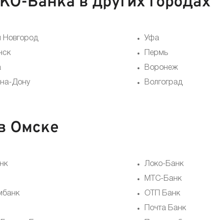
О-Банка в других городах
 Новгород
Уфа
нск
Пермь
а
Воронеж
-на-Дону
Волгоград
в Омске
нк
Локо-Банк
МТС-Банк
мбанк
ОТП Банк
Почта Банк