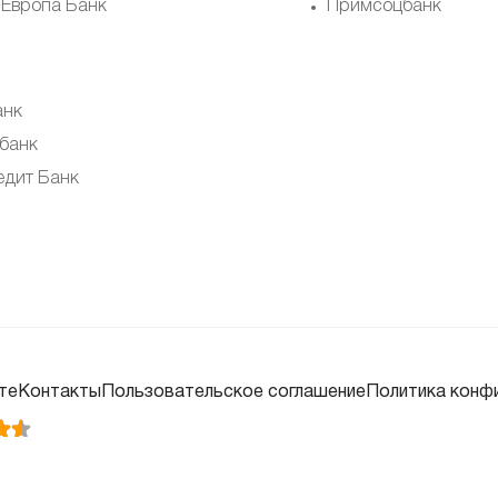
 Европа Банк
Примсоцбанк
анк
банк
дит Банк
те
Контакты
Пользовательское соглашение
Политика конф