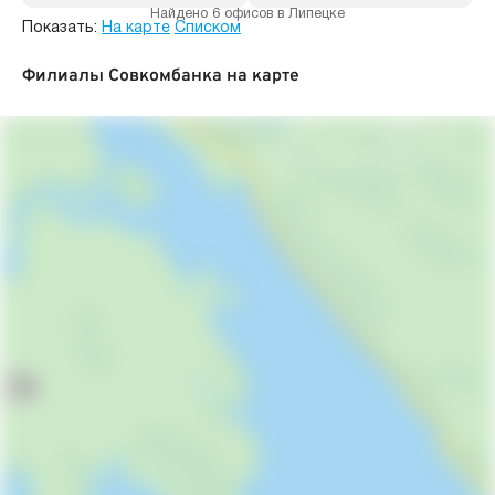
Найдено 6 офисов в Липецке
Показать:
На карте
Списком
Филиалы Совкомбанка на карте