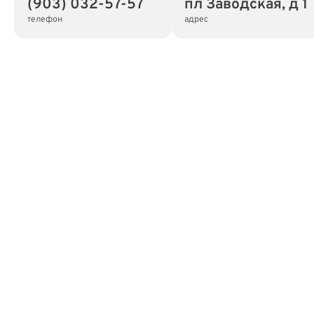
(903) 032-57-57
пл Заводская, д 1
телефон
адрес
Адрес
398007, Липецкая обл, г Липецк, пл Заводская, дом
1
Режим работы
пн.—пт.: 09:00—18:00
перерыв: 13:00—14:00
сб., вс.: 09:00—17:00
Показать на карте
Скопировать адрес
Операционный офис «Липецкий № 1»