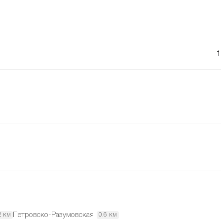
1
Петровско-Разумовская
2 км
0.6 км