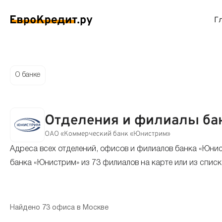
Г
ймы на карту
Займы без проверок
Виртуальные креди
Накоп
О банке
спресс займы
Займы без процентов
Лучшие кредитные
Вклад
Отделения и филиалы ба
ймы без отказа
Мгновенные займы
Кредитные карты с
Вклад
ОАО «Коммерческий банк «Юнистрим»
Адреса всех отделений, офисов и филиалов банка «Юни
ймы с плохой КИ
Лучшие займы
Кредитные карты б
С еже
банка «Юнистрим» из 73 филиалов на карте или из списк
вые займы
Долгосрочные займы
Беспроцентные кр
Вклад
ймы до зарплаты
Круглосуточные займы
Кредитные карты с
Вклад
Найдено 73 офиса в Москве