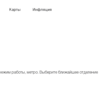
Карты
Инфляция
 продукты
 карты 120 дней без процентов
 на месяц
авитный список продуктов с динамикой цен
карты с 18 лет
онные вклады
карты с доставкой на дом
няемые вклады
 режим работы, метро. Выберите ближайшее отделение
 карты с моментальным решением
 карты без посещения банка