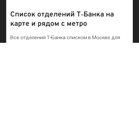
Список отделений Т‑Банка на
карте и рядом с метро
Все отделения Т‑Банка списком в Москве для
физических и юридических лиц представлены на
этой странице. Выбирайте ближайшее и лучшее
подразделение банка на карте. Удобный поиск
по адресу, станции метро и названию филиала
банка на карте города поможет быстро найти
офис или отделение Т‑Банка в Москве.
Реквизиты Т‑Банка