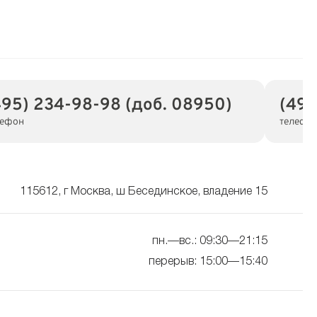
495) 234-98-98 (доб. 08950)
(495
лефон
телефо
115612, г Москва, ш Бесединское, владение 15
пн.—вс.: 09:30—21:15
перерыв: 15:00—15:40