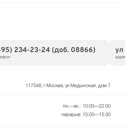
495) 234-23-24 (доб. 08866)
ул М
лефон
адрес
117546, г Москва, ул Медынская, дом 7
пн.—вс.: 10:00—22:00
перерыв: 15:00—15:30