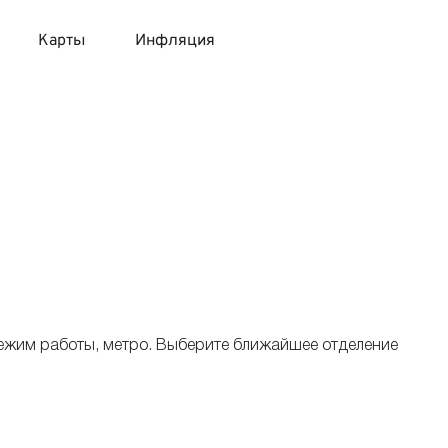
Карты
Инфляция
 продукты
 карты 120 дней без процентов
 на месяц
авитный список продуктов с динамикой цен
карты с 18 лет
онные вклады
карты с доставкой на дом
няемые вклады
 карты с моментальным решением
режим работы, метро. Выберите ближайшее отделение
 карты без посещения банка