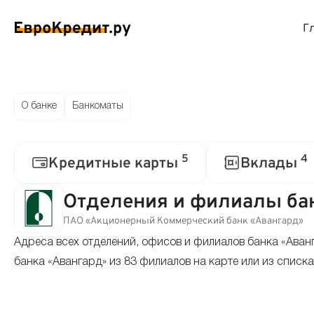
Г
ймы на карту
Займы без проверок
Виртуальные креди
Накоп
О банке
Банкоматы
спресс займы
Займы без процентов
Лучшие кредитные
Вклад
5
4
Кредитные карты
Вклады
ймы без отказа
Мгновенные займы
Кредитные карты с
Вклад
Отделения и филиалы бан
ймы с плохой КИ
Лучшие займы
Кредитные карты б
С еже
ПАО «Акционерный Коммерческий банк «Авангард»
Адреса всех отделений, офисов и филиалов банка «Аван
вые займы
Долгосрочные займы
Беспроцентные кр
Вклад
банка «Авангард» из 83 филиалов на карте или из списк
ймы до зарплаты
Круглосуточные займы
Кредитные карты с
Вклад