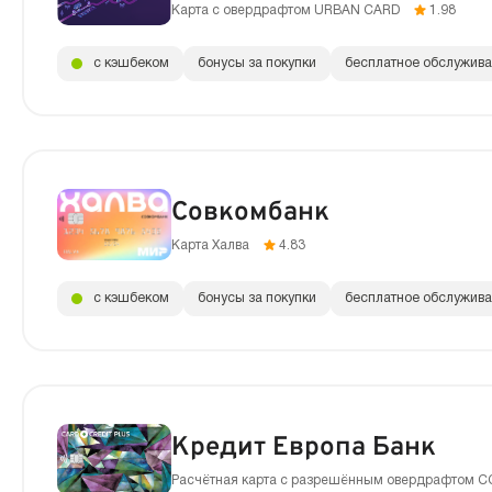
Карта с овердрафтом URBAN CARD
1.98
с кэшбеком
бонусы за покупки
бесплатное обслужив
Совкомбанк
Карта Халва
4.83
с кэшбеком
бонусы за покупки
бесплатное обслужив
Кредит Европа Банк
Расчётная карта с разрешённым овердрафтом C