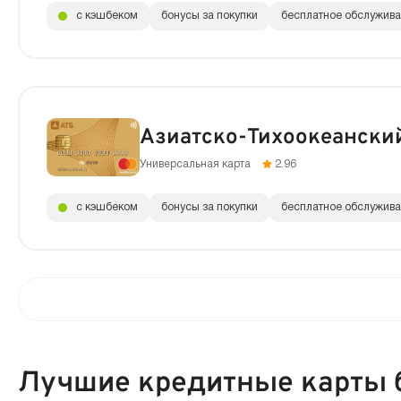
с кэшбеком
бонусы за покупки
бесплатное обслужив
Азиатско-Тихоокеански
Универсальная карта
2.96
с кэшбеком
бонусы за покупки
бесплатное обслужив
Лучшие кредитные карты б