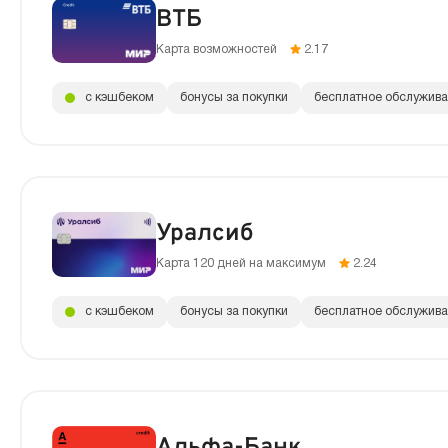
ВТБ
Карта возможностей
2.17
с кэшбеком
бонусы за покупки
бесплатное обслужив
Уралсиб
Карта 120 дней на максимум
2.24
с кэшбеком
бонусы за покупки
бесплатное обслужив
Альфа-Банк