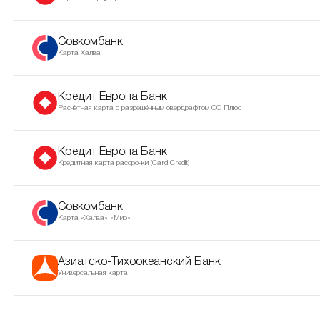
Совкомбанк
Карта Халва
Кредит Европа Банк
Расчётная карта с разрешённым овердрафтом CC Плюс
Кредит Европа Банк
Кредитная карта рассрочки (Сard Сredit)
Совкомбанк
Карта «Халва» «Мир»
Азиатско-Тихоокеанский Банк
Универсальная карта