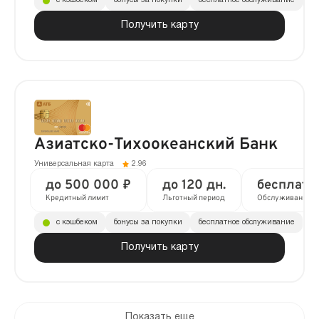
с кэшбеком
бонусы за покупки
бесплатное обслуживание
до
Получить карту
Азиатско-Тихоокеанский Банк
Универсальная карта
2.96
до 500 000 ₽
до 120 дн.
бесплатн
Кредитный лимит
Льготный период
Обслуживание
с кэшбеком
бонусы за покупки
бесплатное обслуживание
Получить карту
Показать еще