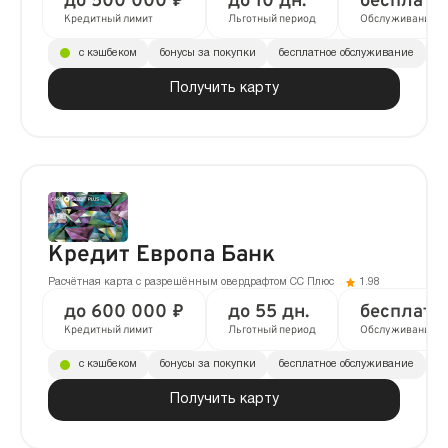
до 500 000 ₽
до 10 дн.
бесплатн
Кредитный лимит
Льготный период
Обслуживание
с кэшбеком
бонусы за покупки
бесплатное обслуживание
до
Получить карту
Кредит Европа Банк
Расчётная карта с разрешённым овердрафтом CC Плюс
1.98
до 600 000 ₽
до 55 дн.
бесплатн
Кредитный лимит
Льготный период
Обслуживание
с кэшбеком
бонусы за покупки
бесплатное обслуживание
до
Получить карту