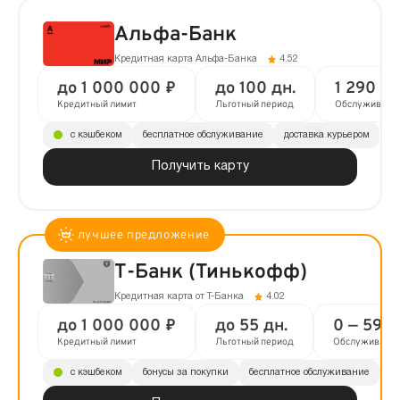
Альфа-Банк
Кредитная карта Альфа-Банка
4.52
до 1 000 000 ₽
до 100 дн.
1 290 ₽ 
Кредитный лимит
Льготный период
Обслуживани
с кэшбеком
бесплатное обслуживание
доставка курьером
Получить карту
Т-Банк (Тинькофф)
Кредитная карта от Т-Банка
4.02
до 1 000 000 ₽
до 55 дн.
0 — 590 
Кредитный лимит
Льготный период
Обслуживани
с кэшбеком
бонусы за покупки
бесплатное обслуживание
до