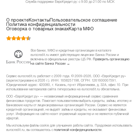
Служба поддержки ЕвроКредит.ру: с 9:00 до 21:00 по МСК
О проекте
Контакты
Пользовательское соглашение
Политика конфиденциальности
Оговорка о товарных знаках
Карта МФО
Все банки, МФО и кредитные организации в каталоге
eurocredit.ru имеют действующие лицензии Банка России и
включены в официальные реестры ЦБ РФ.
Проверить организацию
на сайте Банка России →
Сервис eurocredit.ru работает с 2009 года. © 2009–2026, ООО «ЕвроКредит.ру»
(зарегистрировано в 2026 г.). ИНН: 1658257198, ОГРН: 1261600007591.
Юридический адрес: 420080, г. Казань, пр-кт Ибрагимова, д. 32А, офис 10. При
использовании материалов сайта гиперссылка на eurocredit.ru обязательна.
ООО «ЕвроКредит.ру» — независимый информационный сервис сравнения
финансовых продуктов. Помогает пользователям выбрать кредиты, займы, ипотеку и
банковские карты от лицензированных организаций России. Сервис не является
кредитной организацией, не выдаёт займы и кредиты, не оказывает финансовых
услуг. Информация на сайте носит справочный характер и не является публичной
офертой.
Мы используем файлы cookie для улучшения работы сайта. Продолжая использовать
eurocredit.ru, вы соглашаетесь с
политикой конфиденциальности
.