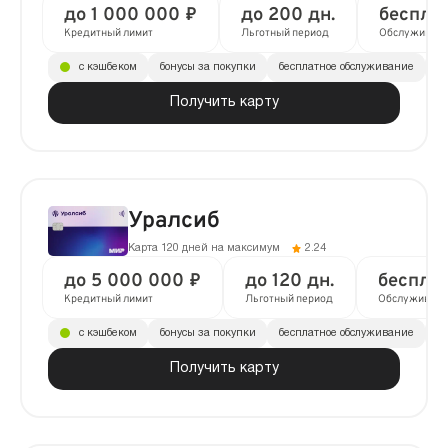
до 1 000 000 ₽
до 200 дн.
беспла
Кредитный лимит
Льготный период
Обслуживан
с кэшбеком
бонусы за покупки
бесплатное обслуживание
до
Получить карту
Уралсиб
Карта 120 дней на максимум
2.24
до 5 000 000 ₽
до 120 дн.
беспла
Кредитный лимит
Льготный период
Обслуживани
с кэшбеком
бонусы за покупки
бесплатное обслуживание
до
Получить карту