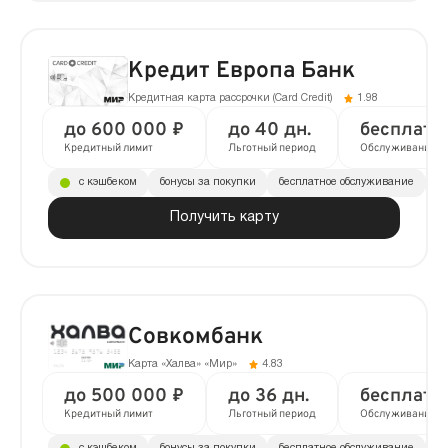
Кредит Европа Банк
Кредитная карта рассрочки (Сard Сredit)
1.98
до 600 000 ₽
до 40 дн.
бесплатн
Кредитный лимит
Льготный период
Обслуживание
с кэшбеком
бонусы за покупки
бесплатное обслуживание
до
Получить карту
Совкомбанк
Карта «Халва» «Мир»
4.83
до 500 000 ₽
до 36 дн.
бесплатн
Кредитный лимит
Льготный период
Обслуживание