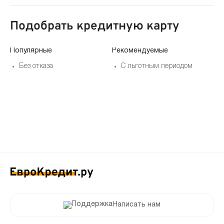
Подобрать кредитную карту
Популярные
Рекомендуемые
По
Без отказа
С льготным периодом
Написать нам