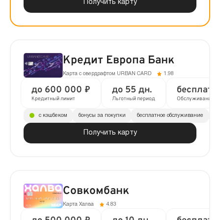
Получить карту
Кредит Европа Банк
Карта с овердрафтом URBAN CARD
1.98
до 600 000 ₽
до 55 дн.
бесплатн
Кредитный лимит
Льготный период
Обслуживание
с кэшбеком
бонусы за покупки
бесплатное обслуживание
до
Получить карту
Совкомбанк
Карта Халва
4.83