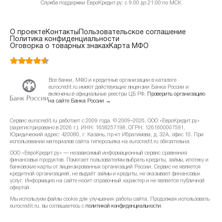
Служба поддержки ЕвроКредит.ру: с 9:00 до 21:00 по МСК
О проекте
Контакты
Пользовательское соглашение
Политика конфиденциальности
Оговорка о товарных знаках
Карта МФО
Все банки, МФО и кредитные организации в каталоге
eurocredit.ru имеют действующие лицензии Банка России и
включены в официальные реестры ЦБ РФ.
Проверить организацию
на сайте Банка России →
Сервис eurocredit.ru работает с 2009 года. © 2009–2026, ООО «ЕвроКредит.ру»
(зарегистрировано в 2026 г.). ИНН: 1658257198, ОГРН: 1261600007591.
Юридический адрес: 420080, г. Казань, пр-кт Ибрагимова, д. 32А, офис 10. При
использовании материалов сайта гиперссылка на eurocredit.ru обязательна.
ООО «ЕвроКредит.ру» — независимый информационный сервис сравнения
финансовых продуктов. Помогает пользователям выбрать кредиты, займы, ипотеку и
банковские карты от лицензированных организаций России. Сервис не является
кредитной организацией, не выдаёт займы и кредиты, не оказывает финансовых
услуг. Информация на сайте носит справочный характер и не является публичной
офертой.
Мы используем файлы cookie для улучшения работы сайта. Продолжая использовать
eurocredit.ru, вы соглашаетесь с
политикой конфиденциальности
.