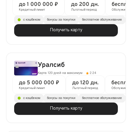
до 1 000 000 ₽
до 200 дн.
беспла
Кредитный лимит
Льготный период
Обслуживан
с кэшбеком
бонусы за покупки
бесплатное обслуживание
до
Получить карту
Уралсиб
Карта 120 дней на максимум
2.24
до 5 000 000 ₽
до 120 дн.
беспла
Кредитный лимит
Льготный период
Обслуживани
с кэшбеком
бонусы за покупки
бесплатное обслуживание
до
Получить карту