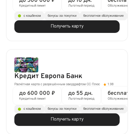
до 500 000 ₽
до 10 дн.
бесплатн
Кредитный лимит
Льготный период
Обслуживание
с кэшбеком
бонусы за покупки
бесплатное обслуживание
до
Получить карту
Кредит Европа Банк
Расчётная карта с разрешённым овердрафтом CC Плюс
1.98
до 600 000 ₽
до 55 дн.
бесплатн
Кредитный лимит
Льготный период
Обслуживание
с кэшбеком
бонусы за покупки
бесплатное обслуживание
до
Получить карту