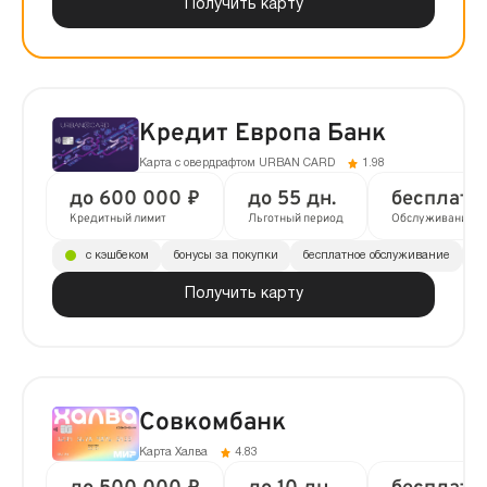
Получить карту
Кредит Европа Банк
Карта с овердрафтом URBAN CARD
1.98
до 600 000 ₽
до 55 дн.
бесплатн
Кредитный лимит
Льготный период
Обслуживание
с кэшбеком
бонусы за покупки
бесплатное обслуживание
до
Получить карту
Совкомбанк
Карта Халва
4.83