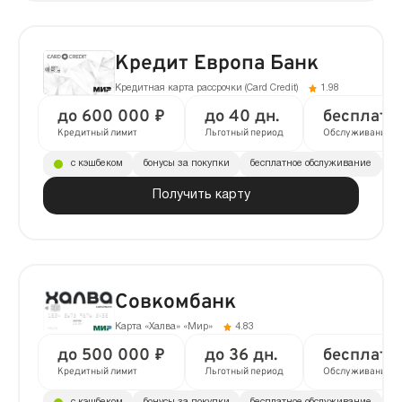
Кредит Европа Банк
Кредитная карта рассрочки (Сard Сredit)
1.98
до 600 000 ₽
до 40 дн.
бесплатн
Кредитный лимит
Льготный период
Обслуживание
с кэшбеком
бонусы за покупки
бесплатное обслуживание
до
Получить карту
Совкомбанк
Карта «Халва» «Мир»
4.83
до 500 000 ₽
до 36 дн.
бесплатн
Кредитный лимит
Льготный период
Обслуживание