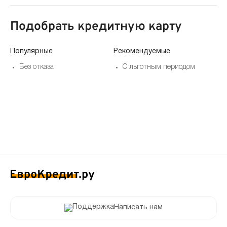
Подобрать кредитную карту
Популярные
Рекомендуемые
По
Без отказа
С льготным периодом
Написать нам