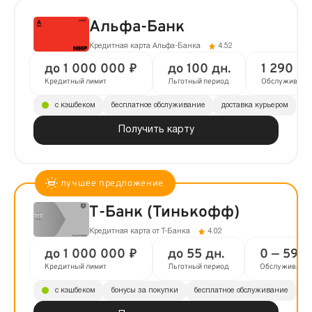
Альфа-Банк
Кредитная карта Альфа-Банка
4.52
до 1 000 000 ₽
до 100 дн.
1 290 ₽ 
Кредитный лимит
Льготный период
Обслуживани
с кэшбеком
бесплатное обслуживание
доставка курьером
Получить карту
Т-Банк (Тинькофф)
Кредитная карта от Т-Банка
4.02
до 1 000 000 ₽
до 55 дн.
0 — 590 
Кредитный лимит
Льготный период
Обслуживани
с кэшбеком
бонусы за покупки
бесплатное обслуживание
до