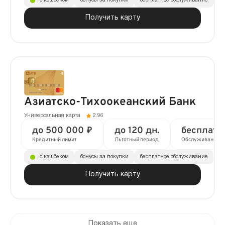
с кэшбеком
бонусы за покупки
бесплатное обслуживание
до
Получить карту
Азиатско-Тихоокеанский Банк
Универсальная карта
2.96
до 500 000 ₽
до 120 дн.
бесплатн
Кредитный лимит
Льготный период
Обслуживание
с кэшбеком
бонусы за покупки
бесплатное обслуживание
Получить карту
Показать еще