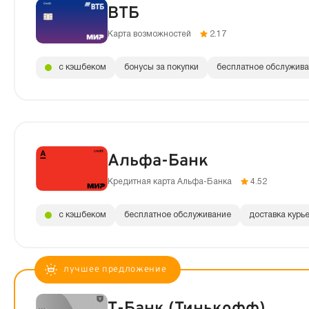
ВТБ
Карта возможностей
2.17
с кэшбеком
бонусы за покупки
бесплатное обслужив
Альфа-Банк
Кредитная карта Альфа-Банка
4.52
с кэшбеком
бесплатное обслуживание
доставка курь
Т-Банк (Тинькофф)