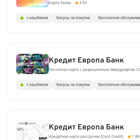
Карта Халва
4.83
с кэшбеком
бонусы за покупки
бесплатное обслужив
Кредит Европа Банк
Расчётная карта с разрешённым овердрафтом C
с кэшбеком
бонусы за покупки
бесплатное обслужив
Кредит Европа Банк
Кредитная карта рассрочки (Сard Сredit)
1.98