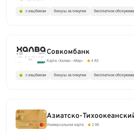
с кэшбеком
бонусы за покупки
бесплатное обслужив
Совкомбанк
Карта «Халва» «Мир»
4.83
с кэшбеком
бонусы за покупки
бесплатное обслужив
Азиатско-Тихоокеански
Универсальная карта
2.96