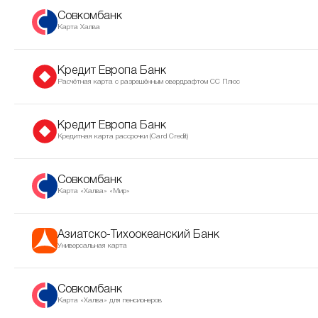
Совкомбанк
Карта Халва
Кредит Европа Банк
Расчётная карта с разрешённым овердрафтом CC Плюс
Кредит Европа Банк
Кредитная карта рассрочки (Сard Сredit)
Совкомбанк
Карта «Халва» «Мир»
Азиатско-Тихоокеанский Банк
Универсальная карта
Совкомбанк
Карта «Халва» для пенсионеров