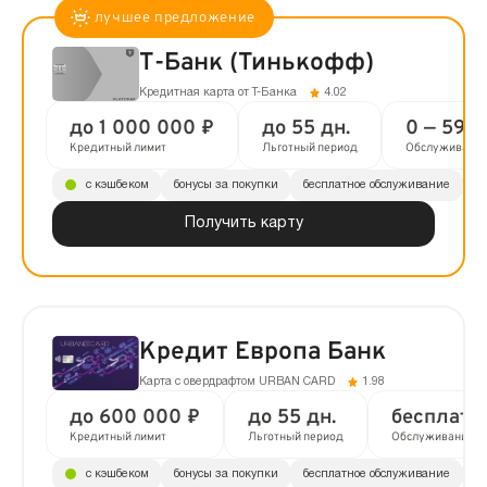
Т-Банк (Тинькофф)
Кредитная карта от Т-Банка
4.02
до 1 000 000 ₽
до 55 дн.
0 — 590 
Кредитный лимит
Льготный период
Обслуживани
с кэшбеком
бонусы за покупки
бесплатное обслуживание
до
Получить карту
Кредит Европа Банк
Карта с овердрафтом URBAN CARD
1.98
до 600 000 ₽
до 55 дн.
бесплатн
Кредитный лимит
Льготный период
Обслуживание
с кэшбеком
бонусы за покупки
бесплатное обслуживание
до