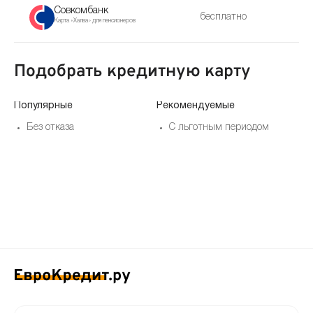
Совкомбанк
бесплатно
Карта «Халва» для пенсионеров
Подобрать кредитную карту
Популярные
Рекомендуемые
По
Без отказа
С льготным периодом