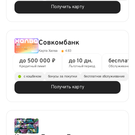
Получить карту
Совкомбанк
Карта Халва
4.83
до 500 000 ₽
до 10 дн.
бесплатн
Кредитный лимит
Льготный период
Обслуживание
с кэшбеком
бонусы за покупки
бесплатное обслуживание
до
Получить карту