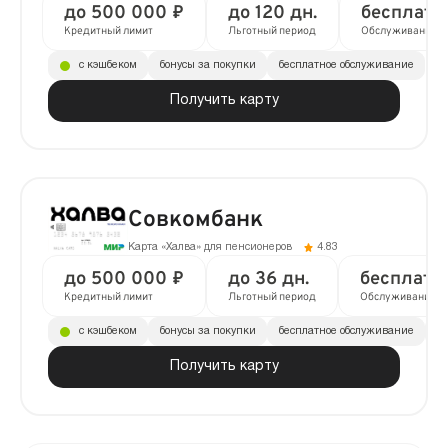
до 500 000 ₽
до 120 дн.
бесплатн
Кредитный лимит
Льготный период
Обслуживание
с кэшбеком
бонусы за покупки
бесплатное обслуживание
Получить карту
Совкомбанк
Карта «Халва» для пенсионеров
4.83
до 500 000 ₽
до 36 дн.
бесплатн
Кредитный лимит
Льготный период
Обслуживание
с кэшбеком
бонусы за покупки
бесплатное обслуживание
до
Получить карту