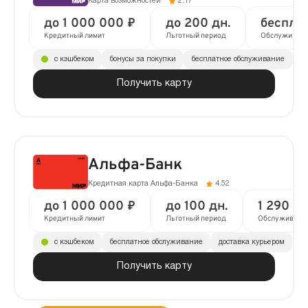
Карта возможностей
2.17
до 1 000 000 ₽
до 200 дн.
беспла
Кредитный лимит
Льготный период
Обслуживан
с кэшбеком
бонусы за покупки
бесплатное обслуживание
до
Получить карту
Альфа-Банк
Кредитная карта Альфа-Банка
4.52
до 1 000 000 ₽
до 100 дн.
1 290 ₽ 
Кредитный лимит
Льготный период
Обслуживани
с кэшбеком
бесплатное обслуживание
доставка курьером
Получить карту