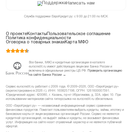
Написать нам
Служба поддержки ЕвроКредит.ру: с 9:00 до 21:00 по МСК
О проекте
Контакты
Пользовательское соглашение
Политика конфиденциальности
Оговорка о товарных знаках
Карта МФО
Все банки, МФО и кредитные организации в каталоге
eurocredit.ru имеют действующие лицензии Банка России и
включены в официальные реестры ЦБ РФ.
Проверить организацию
на сайте Банка России →
Сервис eurocredit.ru работает с 2009 года. © 2009–2026, ООО «ЕвроКредит.ру»
(зарегистрировано в 2026 г.). ИНН: 1658257198, ОГРН: 1261600007591.
Юридический адрес: 420080, г. Казань, пр-кт Ибрагимова, д. 32А, офис 10. При
использовании материалов сайта гиперссылка на eurocredit.ru обязательна.
ООО «ЕвроКредит.ру» — независимый информационный сервис сравнения
финансовых продуктов. Помогает пользователям выбрать кредиты, займы, ипотеку и
банковские карты от лицензированных организаций России. Сервис не является
кредитной организацией, не выдаёт займы и кредиты, не оказывает финансовых
услуг. Информация на сайте носит справочный характер и не является публичной
офертой.