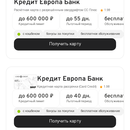
Кредит Европа Банк
Расчётная карта с разрешённым овердрафтом CC Плюс
1.98
до 600 000 ₽
до 55 дн.
бесплатн
Кредитный лимит
Льготный период
Обслуживание
с кэшбеком
бонусы за покупки
бесплатное обслуживание
до
Получить карту
Кредит Европа Банк
Кредитная карта рассрочки (Сard Сredit)
1.98
до 600 000 ₽
до 40 дн.
бесплатн
Кредитный лимит
Льготный период
Обслуживание
с кэшбеком
бонусы за покупки
бесплатное обслуживание
до
Получить карту