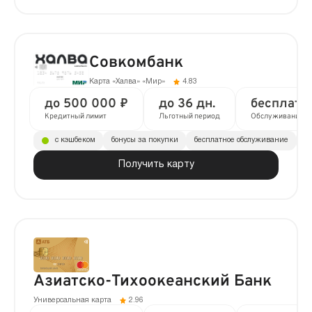
Совкомбанк
Карта «Халва» «Мир»
4.83
до 500 000 ₽
до 36 дн.
бесплатн
Кредитный лимит
Льготный период
Обслуживание
с кэшбеком
бонусы за покупки
бесплатное обслуживание
до
Получить карту
Азиатско-Тихоокеанский Банк
Универсальная карта
2.96