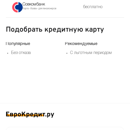
Совкомбанк
бесплатно
Карта «Халва» для пенсионеров
Подобрать кредитную карту
Популярные
Рекомендуемые
По
Без отказа
С льготным периодом