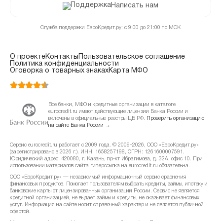
Написать нам
Служба поддержки ЕвроКредит.ру: с 9:00 до 21:00 по МСК
О проекте
Контакты
Пользовательское соглашение
Политика конфиденциальности
Оговорка о товарных знаках
Карта МФО
Все банки, МФО и кредитные организации в каталоге
eurocredit.ru имеют действующие лицензии Банка России и
включены в официальные реестры ЦБ РФ.
Проверить организацию
на сайте Банка России →
Сервис eurocredit.ru работает с 2009 года. © 2009–2026, ООО «ЕвроКредит.ру»
(зарегистрировано в 2026 г.). ИНН: 1658257198, ОГРН: 1261600007591.
Юридический адрес: 420080, г. Казань, пр-кт Ибрагимова, д. 32А, офис 10. При
использовании материалов сайта гиперссылка на eurocredit.ru обязательна.
ООО «ЕвроКредит.ру» — независимый информационный сервис сравнения
финансовых продуктов. Помогает пользователям выбрать кредиты, займы, ипотеку и
банковские карты от лицензированных организаций России. Сервис не является
кредитной организацией, не выдаёт займы и кредиты, не оказывает финансовых
услуг. Информация на сайте носит справочный характер и не является публичной
офертой.