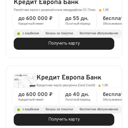
Кредит Европа Банк
Расчётная карта с разрешённым овердрафтом CC Плюс
1.98
до 600 000 ₽
до 55 дн.
бесплатн
Кредитный лимит
Льготный период
Обслуживание
с кэшбеком
бонусы за покупки
бесплатное обслуживание
до
Получить карту
Кредит Европа Банк
Кредитная карта рассрочки (Сard Сredit)
1.98
до 600 000 ₽
до 40 дн.
бесплатн
Кредитный лимит
Льготный период
Обслуживание
с кэшбеком
бонусы за покупки
бесплатное обслуживание
до
Получить карту