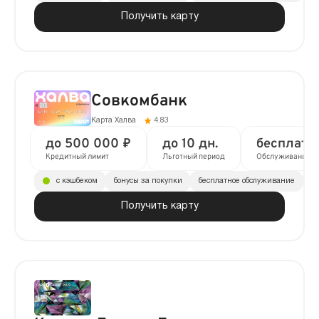
Получить карту
Совкомбанк
Карта Халва
4.83
до 500 000 ₽
до 10 дн.
бесплатн
Кредитный лимит
Льготный период
Обслуживание
с кэшбеком
бонусы за покупки
бесплатное обслуживание
до
Получить карту