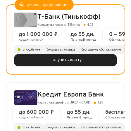
Т-Банк (Тинькофф)
Кредитная карта от Т-Банка
4.02
до 1 000 000 ₽
до 55 дн.
0 — 590 
Кредитный лимит
Льготный период
Обслуживани
с кэшбеком
бонусы за покупки
бесплатное обслуживание
до
Получить карту
Кредит Европа Банк
Карта с овердрафтом URBAN CARD
1.98
до 600 000 ₽
до 55 дн.
бесплатн
Кредитный лимит
Льготный период
Обслуживание
с кэшбеком
бонусы за покупки
бесплатное обслуживание
до