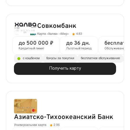
Совкомбанк
Карта «Халва» «Мир»
4.83
до 500 000 ₽
до 36 дн.
бесплатн
Кредитный лимит
Льготный период
Обслуживание
с кэшбеком
бонусы за покупки
бесплатное обслуживание
до
Получить карту
Азиатско-Тихоокеанский Банк
Универсальная карта
2.96