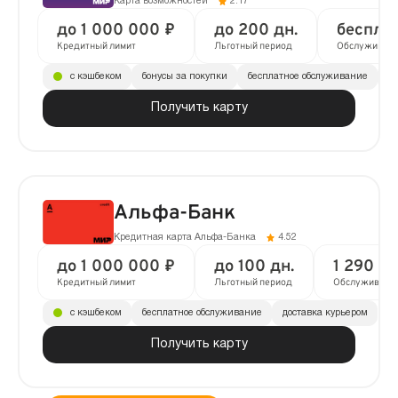
Карта возможностей
2.17
до 1 000 000 ₽
до 200 дн.
беспла
Кредитный лимит
Льготный период
Обслуживан
с кэшбеком
бонусы за покупки
бесплатное обслуживание
до
Получить карту
Альфа-Банк
Кредитная карта Альфа-Банка
4.52
до 1 000 000 ₽
до 100 дн.
1 290 ₽ 
Кредитный лимит
Льготный период
Обслуживани
с кэшбеком
бесплатное обслуживание
доставка курьером
Получить карту