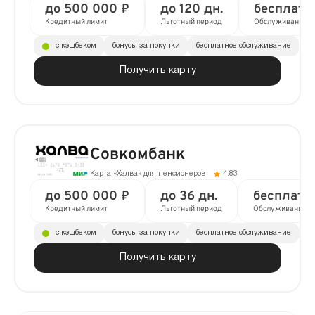
до 500 000 ₽
до 120 дн.
бесплатн
Кредитный лимит
Льготный период
Обслуживание
с кэшбеком
бонусы за покупки
бесплатное обслуживание
Получить карту
Совкомбанк
Карта «Халва» для пенсионеров
4.83
до 500 000 ₽
до 36 дн.
бесплатн
Кредитный лимит
Льготный период
Обслуживание
с кэшбеком
бонусы за покупки
бесплатное обслуживание
до
Получить карту