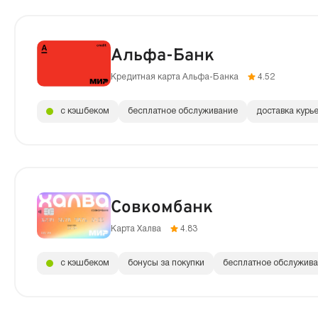
Альфа-Банк
Кредитная карта Альфа-Банка
4.52
с кэшбеком
бесплатное обслуживание
доставка курь
Совкомбанк
Карта Халва
4.83
с кэшбеком
бонусы за покупки
бесплатное обслужив