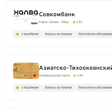
Совкомбанк
Карта «Халва» «Мир»
4.83
с кэшбеком
бонусы за покупки
бесплатное обслужив
Азиатско-Тихоокеански
Универсальная карта
2.96
с кэшбеком
бонусы за покупки
бесплатное обслужив