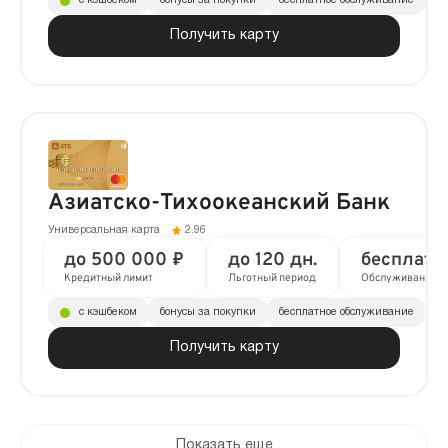
с кэшбеком
бонусы за покупки
бесплатное обслуживание
до
Получить карту
Азиатско-Тихоокеанский Банк
Универсальная карта
2.96
до 500 000 ₽
до 120 дн.
бесплатн
Кредитный лимит
Льготный период
Обслуживание
с кэшбеком
бонусы за покупки
бесплатное обслуживание
Получить карту
Показать еще