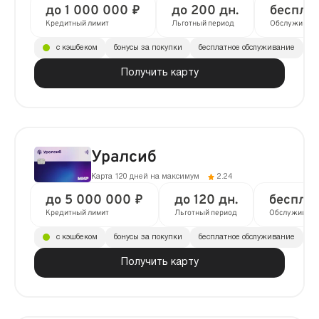
до 1 000 000 ₽
до 200 дн.
беспла
Кредитный лимит
Льготный период
Обслуживан
с кэшбеком
бонусы за покупки
бесплатное обслуживание
до
Получить карту
Уралсиб
Карта 120 дней на максимум
2.24
до 5 000 000 ₽
до 120 дн.
беспла
Кредитный лимит
Льготный период
Обслуживани
с кэшбеком
бонусы за покупки
бесплатное обслуживание
до
Получить карту