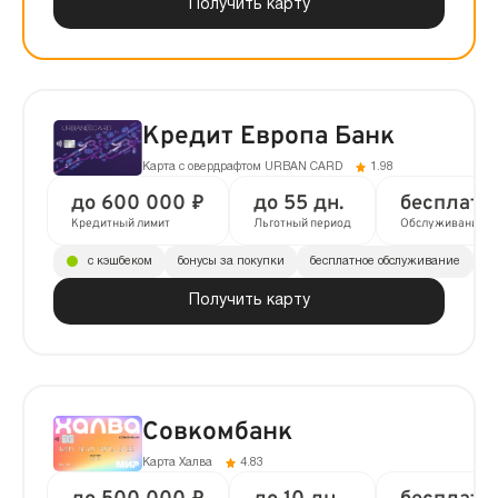
Получить карту
Кредит Европа Банк
Карта с овердрафтом URBAN CARD
1.98
до 600 000 ₽
до 55 дн.
бесплатн
Кредитный лимит
Льготный период
Обслуживание
с кэшбеком
бонусы за покупки
бесплатное обслуживание
до
Получить карту
Совкомбанк
Карта Халва
4.83