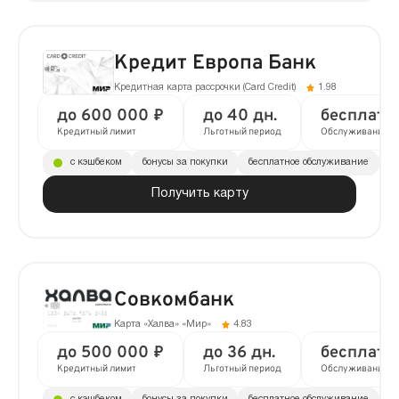
Кредит Европа Банк
Кредитная карта рассрочки (Сard Сredit)
1.98
до 600 000 ₽
до 40 дн.
бесплатн
Кредитный лимит
Льготный период
Обслуживание
с кэшбеком
бонусы за покупки
бесплатное обслуживание
до
Получить карту
Совкомбанк
Карта «Халва» «Мир»
4.83
до 500 000 ₽
до 36 дн.
бесплатн
Кредитный лимит
Льготный период
Обслуживание