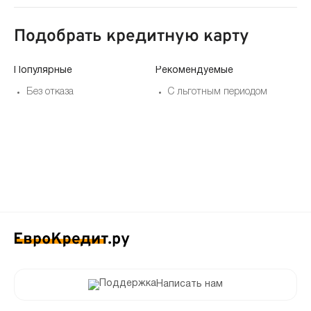
Подобрать кредитную карту
Популярные
Рекомендуемые
По
Без отказа
С льготным периодом
Написать нам