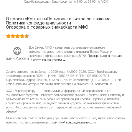
Служба поддержки ЕвроКредит.ру: с 9:00 до 21:00 по МСК
О проекте
Контакты
Пользовательское соглашение
Политика конфиденциальности
Оговорка о товарных знаках
Карта МФО
Все банки, МФО и кредитные организации в каталоге
eurocredit.ru имеют действующие лицензии Банка России и
включены в официальные реестры ЦБ РФ.
Проверить организацию
на сайте Банка России →
Сервис eurocredit.ru работает с 2009 года. © 2009–2026, ООО «ЕвроКредит.ру»
(зарегистрировано в 2026 г.). ИНН: 1658257198, ОГРН: 1261600007591.
Юридический адрес: 420080, г. Казань, пр-кт Ибрагимова, д. 32А, офис 10. При
использовании материалов сайта гиперссылка на eurocredit.ru обязательна.
ООО «ЕвроКредит.ру» — независимый информационный сервис сравнения
финансовых продуктов. Помогает пользователям выбрать кредиты, займы, ипотеку и
банковские карты от лицензированных организаций России. Сервис не является
кредитной организацией, не выдаёт займы и кредиты, не оказывает финансовых
услуг. Информация на сайте носит справочный характер и не является публичной
офертой.
Мы используем файлы cookie для улучшения работы сайта. Продолжая использовать
eurocredit.ru, вы соглашаетесь с
политикой конфиденциальности
.