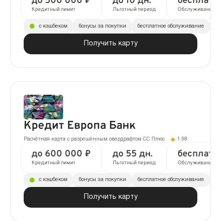
до 500 000 ₽
до 10 дн.
бесплатн
Кредитный лимит
Льготный период
Обслуживание
с кэшбеком
бонусы за покупки
бесплатное обслуживание
до
Получить карту
Кредит Европа Банк
Расчётная карта с разрешённым овердрафтом CC Плюс
1.98
до 600 000 ₽
до 55 дн.
бесплатн
Кредитный лимит
Льготный период
Обслуживание
с кэшбеком
бонусы за покупки
бесплатное обслуживание
до
Получить карту