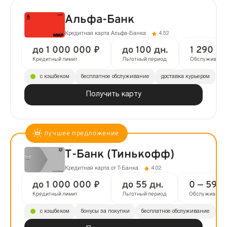
Альфа-Банк
Кредитная карта Альфа-Банка
4.52
до 1 000 000 ₽
до 100 дн.
1 290 ₽ 
Кредитный лимит
Льготный период
Обслуживани
с кэшбеком
бесплатное обслуживание
доставка курьером
Получить карту
Т-Банк (Тинькофф)
Кредитная карта от Т-Банка
4.02
до 1 000 000 ₽
до 55 дн.
0 — 590 
Кредитный лимит
Льготный период
Обслуживани
с кэшбеком
бонусы за покупки
бесплатное обслуживание
до