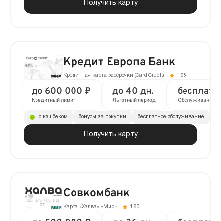
Получить карту
Кредит Европа Банк
Кредитная карта рассрочки (Сard Сredit)
1.98
до 600 000 ₽
до 40 дн.
бесплатн
Кредитный лимит
Льготный период
Обслуживание
с кэшбеком
бонусы за покупки
бесплатное обслуживание
до
Получить карту
Совкомбанк
Карта «Халва» «Мир»
4.83