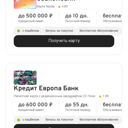
Карта Халва
4.83
до 500 000 ₽
до 10 дн.
бесплатн
Кредитный лимит
Льготный период
Обслуживание
с кэшбеком
бонусы за покупки
бесплатное обслуживание
до
Получить карту
Кредит Европа Банк
Расчётная карта с разрешённым овердрафтом CC Плюс
1.98
до 600 000 ₽
до 55 дн.
бесплатн
Кредитный лимит
Льготный период
Обслуживание
с кэшбеком
бонусы за покупки
бесплатное обслуживание
до