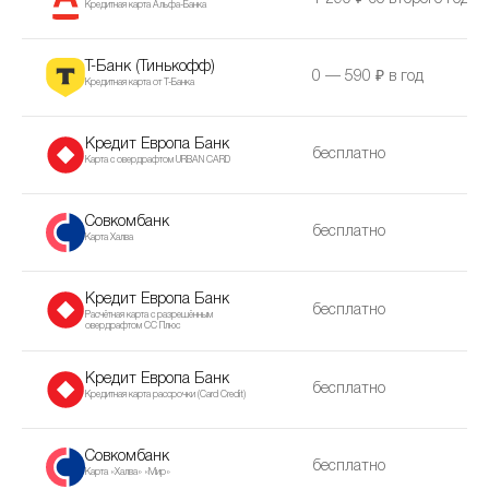
Кредитная карта Альфа-Банка
Т-Банк (Тинькофф)
0 — 590 ₽ в год
Кредитная карта от Т-Банка
Кредит Европа Банк
бесплатно
Карта с овердрафтом URBAN CARD
Совкомбанк
бесплатно
Карта Халва
Кредит Европа Банк
бесплатно
Расчётная карта с разрешённым
овердрафтом CC Плюс
Кредит Европа Банк
бесплатно
Кредитная карта рассрочки (Сard Сredit)
Совкомбанк
бесплатно
Карта «Халва» «Мир»