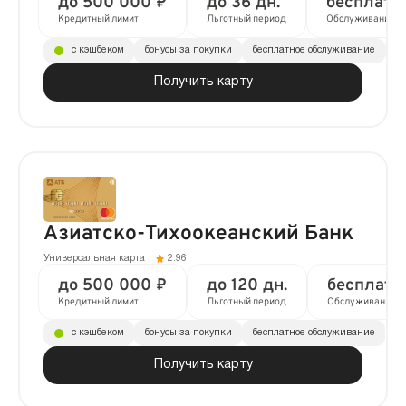
до 500 000 ₽
до 36 дн.
бесплатн
Кредитный лимит
Льготный период
Обслуживание
с кэшбеком
бонусы за покупки
бесплатное обслуживание
до
Получить карту
Азиатско-Тихоокеанский Банк
Универсальная карта
2.96
до 500 000 ₽
до 120 дн.
бесплатн
Кредитный лимит
Льготный период
Обслуживание
с кэшбеком
бонусы за покупки
бесплатное обслуживание
Получить карту