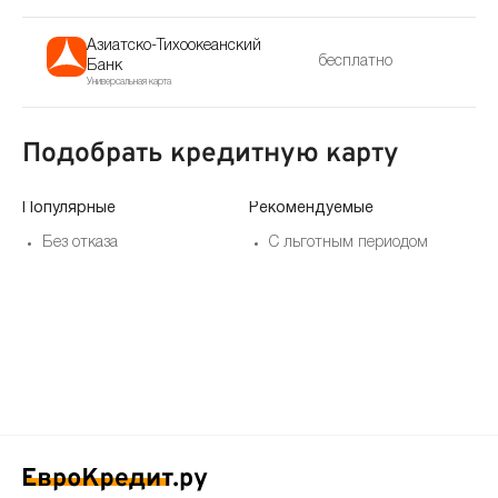
Азиатско-Тихоокеанский
бесплатно
Банк
Универсальная карта
Подобрать кредитную карту
Популярные
Рекомендуемые
По
Без отказа
С льготным периодом