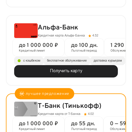
Альфа-Банк
Кредитная карта Альфа-Банка
4.52
до 1 000 000 ₽
до 100 дн.
1 290 ₽ 
Кредитный лимит
Льготный период
Обслуживани
с кэшбеком
бесплатное обслуживание
доставка курьером
Получить карту
Т-Банк (Тинькофф)
Кредитная карта от Т-Банка
4.02
до 1 000 000 ₽
до 55 дн.
0 — 590 
Кредитный лимит
Льготный период
Обслуживани