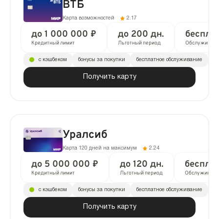
ВТБ
Карта возможностей
2.17
до 1 000 000 ₽
до 200 дн.
беспла
Кредитный лимит
Льготный период
Обслуживан
с кэшбеком
бонусы за покупки
бесплатное обслуживание
до
Получить карту
Уралсиб
Карта 120 дней на максимум
2.24
до 5 000 000 ₽
до 120 дн.
беспла
Кредитный лимит
Льготный период
Обслуживани
с кэшбеком
бонусы за покупки
бесплатное обслуживание
до
Получить карту