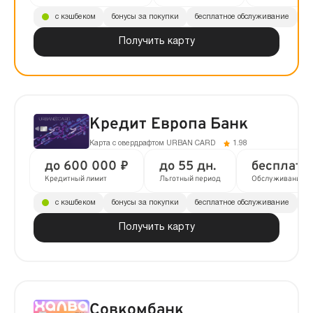
с кэшбеком
бонусы за покупки
бесплатное обслуживание
до
Получить карту
Кредит Европа Банк
Карта с овердрафтом URBAN CARD
1.98
до 600 000 ₽
до 55 дн.
бесплатн
Кредитный лимит
Льготный период
Обслуживание
с кэшбеком
бонусы за покупки
бесплатное обслуживание
до
Получить карту
Совкомбанк