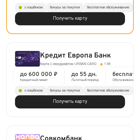
с кэшбеком
бонусы за покупки
бесплатное обслуживание
до
Получить карту
Кредит Европа Банк
Карта с овердрафтом URBAN CARD
1.98
до 600 000 ₽
до 55 дн.
бесплатн
Кредитный лимит
Льготный период
Обслуживание
с кэшбеком
бонусы за покупки
бесплатное обслуживание
до
Получить карту
Совкомбанк