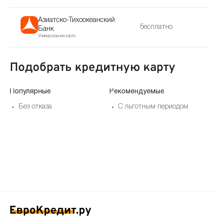
Азиатско-Тихоокеанский
бесплатно
Банк
Универсальная карта
Подобрать кредитную карту
Популярные
Рекомендуемые
По
Без отказа
С льготным периодом