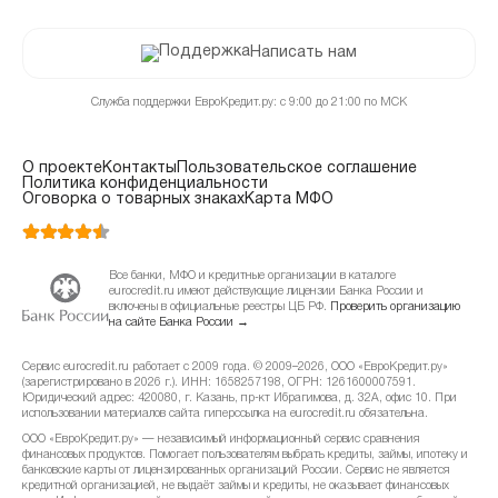
Написать нам
Служба поддержки ЕвроКредит.ру: с 9:00 до 21:00 по МСК
О проекте
Контакты
Пользовательское соглашение
Политика конфиденциальности
Оговорка о товарных знаках
Карта МФО
Все банки, МФО и кредитные организации в каталоге
eurocredit.ru имеют действующие лицензии Банка России и
включены в официальные реестры ЦБ РФ.
Проверить организацию
на сайте Банка России →
Сервис eurocredit.ru работает с 2009 года. © 2009–2026, ООО «ЕвроКредит.ру»
(зарегистрировано в 2026 г.). ИНН: 1658257198, ОГРН: 1261600007591.
Юридический адрес: 420080, г. Казань, пр-кт Ибрагимова, д. 32А, офис 10. При
использовании материалов сайта гиперссылка на eurocredit.ru обязательна.
ООО «ЕвроКредит.ру» — независимый информационный сервис сравнения
финансовых продуктов. Помогает пользователям выбрать кредиты, займы, ипотеку и
банковские карты от лицензированных организаций России. Сервис не является
кредитной организацией, не выдаёт займы и кредиты, не оказывает финансовых