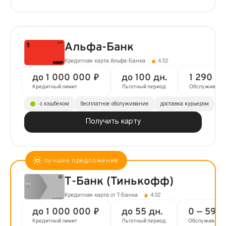
Альфа-Банк
Кредитная карта Альфа-Банка
4.52
до 1 000 000 ₽
до 100 дн.
1 290 ₽ 
Кредитный лимит
Льготный период
Обслуживани
с кэшбеком
бесплатное обслуживание
доставка курьером
Получить карту
Т-Банк (Тинькофф)
Кредитная карта от Т-Банка
4.02
до 1 000 000 ₽
до 55 дн.
0 — 590 
Кредитный лимит
Льготный период
Обслуживани