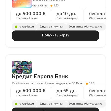
Карта Халва
4.83
до 500 000 ₽
до 10 дн.
бесплатн
Кредитный лимит
Льготный период
Обслуживание
с кэшбеком
бонусы за покупки
бесплатное обслуживание
до
Получить карту
Кредит Европа Банк
Расчётная карта с разрешённым овердрафтом CC Плюс
1.98
до 600 000 ₽
до 55 дн.
бесплатн
Кредитный лимит
Льготный период
Обслуживание
с кэшбеком
бонусы за покупки
бесплатное обслуживание
до