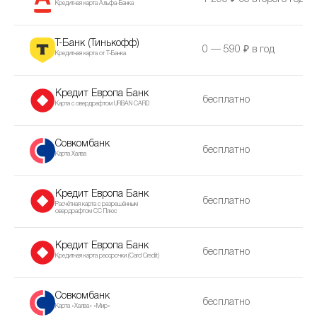
Кредитная карта Альфа-Банка
Т-Банк (Тинькофф)
0 — 590 ₽ в год
Кредитная карта от Т-Банка
Кредит Европа Банк
бесплатно
Карта с овердрафтом URBAN CARD
Совкомбанк
бесплатно
Карта Халва
Кредит Европа Банк
бесплатно
Расчётная карта с разрешённым
овердрафтом CC Плюс
Кредит Европа Банк
бесплатно
Кредитная карта рассрочки (Сard Сredit)
Совкомбанк
бесплатно
Карта «Халва» «Мир»