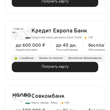
Получить карту
Кредит Европа Банк
Кредитная карта рассрочки (Сard Сredit)
1.98
до 600 000 ₽
до 40 дн.
бесплатн
Кредитный лимит
Льготный период
Обслуживание
с кэшбеком
бонусы за покупки
бесплатное обслуживание
до
Получить карту
Совкомбанк
Карта «Халва» «Мир»
4.83