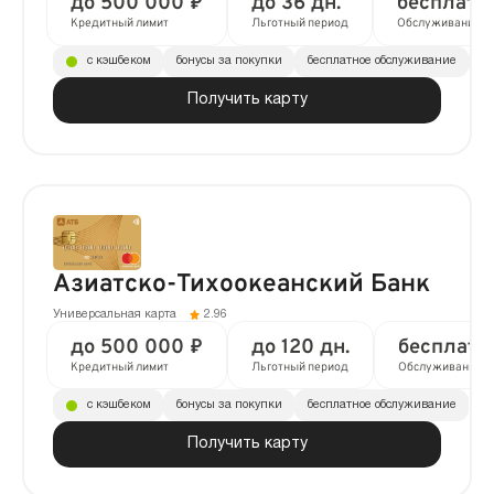
до 500 000 ₽
до 36 дн.
бесплатн
Кредитный лимит
Льготный период
Обслуживание
с кэшбеком
бонусы за покупки
бесплатное обслуживание
до
Получить карту
Азиатско-Тихоокеанский Банк
Универсальная карта
2.96
до 500 000 ₽
до 120 дн.
бесплатн
Кредитный лимит
Льготный период
Обслуживание
с кэшбеком
бонусы за покупки
бесплатное обслуживание
Получить карту