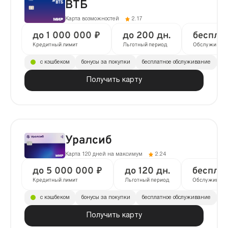
ВТБ
Карта возможностей
2.17
до 1 000 000 ₽
до 200 дн.
беспла
Кредитный лимит
Льготный период
Обслуживан
с кэшбеком
бонусы за покупки
бесплатное обслуживание
до
Получить карту
Уралсиб
Карта 120 дней на максимум
2.24
до 5 000 000 ₽
до 120 дн.
беспла
Кредитный лимит
Льготный период
Обслуживани
с кэшбеком
бонусы за покупки
бесплатное обслуживание
до
Получить карту