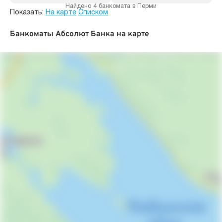
Найдено 4 банкомата в Перми
Показать:
На карте
Списком
Банкоматы Абсолют Банка на карте