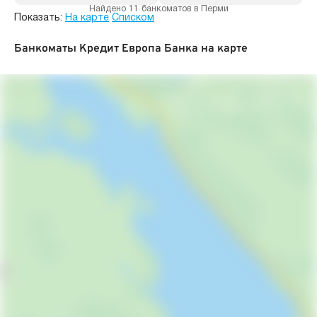
Найдено 11 банкоматов в Перми
Показать:
На карте
Списком
Банкоматы Кредит Европа Банка на карте