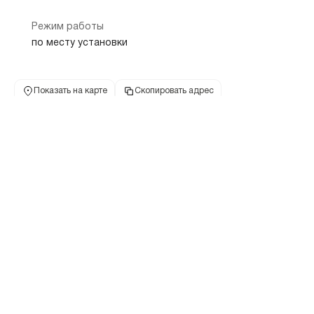
Режим работы
по месту установки
Показать на карте
Скопировать адрес
Банкомат
614500, Пермский край, г Пермь, шоссе Космонавтов, дом 393
8 800 700-77-57
+7 495 775-77-57
телефон банка
телефон банка
Режим работы