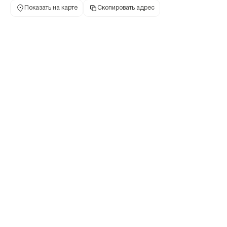
Показать на карте
Скопировать адрес
Банкомат
614065, Пермский край, г Пермь, шоссе Космонавтов, дом 213
8 800 700-91-00
+7 495 777-17-17
телефон банка
телефон банка
Режим работы
по месту установки
Показать на карте
Скопировать адрес