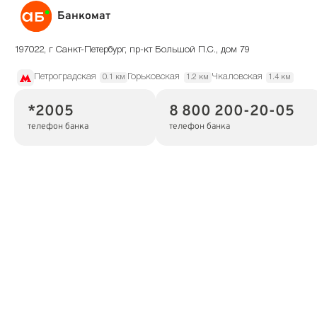
Банкомат
197022, г Санкт-Петербург, пр-кт Большой П.С., дом 79
Петроградская
Горьковская
Чкаловская
0.1 км
1.2 км
1.4 км
*2005
8 800 200-20-05
телефон банка
телефон банка
Режим работы
по месту установки
Показать на карте
Скопировать адрес