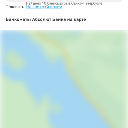
Найдено 18 банкоматов в Санкт-Петербурге
Показать:
На карте
Списком
Банкоматы Абсолют Банка на карте