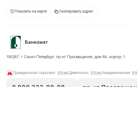
Показать на карте
Скопировать адрес
Банкомат
195267, г Санкт-Петербург, пр-кт Просвещения, дом 84, корпус 1
Гражданский проспект
Девяткино
Академическая
0.3 км
2.2 км
2.
8 800 333-98-98
пр-кт Просвещени
телефон банка
адрес
Режим работы
по месту установки