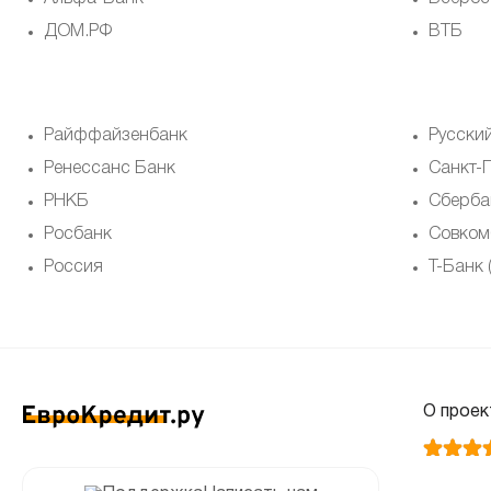
ДОМ.РФ
ВТБ
Райффайзенбанк
Русски
Ренессанс Банк
Санкт-
РНКБ
Сберба
Росбанк
Совком
Россия
Т-Банк
О проек