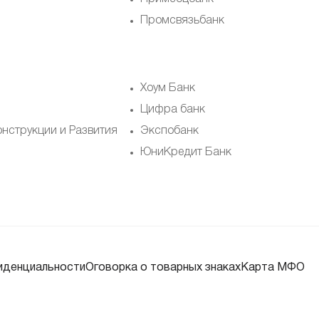
Промсвязьбанк
Хоум Банк
Цифра банк
онструкции и Развития
Экспобанк
ЮниКредит Банк
иденциальности
Оговорка о товарных знаках
Карта МФО