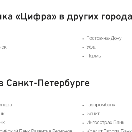
ка «Цифра» в других город
Ростов-на-Дону
нск
Уфа
Пермь
в Санкт-Петербурге
инара
Газпромбанк
нк
Зенит
нк
Ингосстрах Банк
сийский Банк Развития Регионов
Кредит Европа Банк