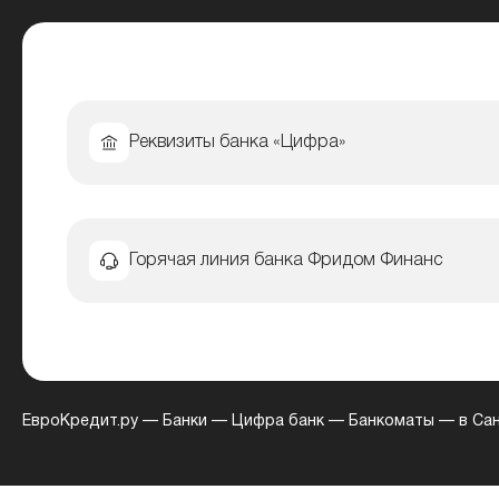
Реквизиты банка «Цифра»
Горячая линия банка Фридом Финанс
ЕвроКредит.ру
—
Банки
—
Цифра банк
—
Банкоматы
—
в Са