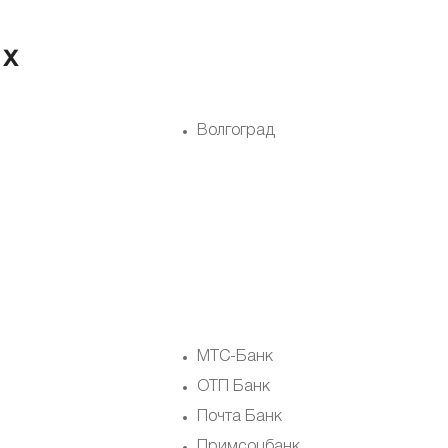
ах
Волгоград
МТС-Банк
ОТП Банк
Почта Банк
Примсоцбанк