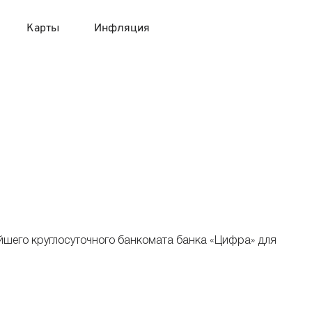
Карты
Инфляция
 продукты
 карты 120 дней без процентов
 на месяц
авитный список продуктов с динамикой цен
карты с 18 лет
онные вклады
карты с доставкой на дом
няемые вклады
 карты с моментальным решением
йшего круглосуточного банкомата банка «Цифра» для
 карты без посещения банка