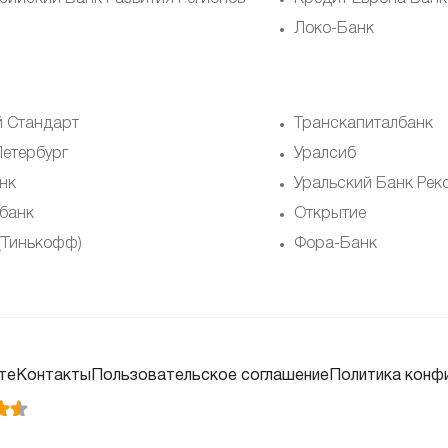
Локо-Банк
й Стандарт
Транскапиталбанк
Петербург
Уралсиб
нк
Уральский Банк Рек
банк
Открытие
 (Тинькофф)
Фора-Банк
те
Контакты
Пользовательское соглашение
Политика конф