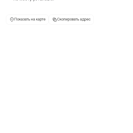
Показать на карте
Скопировать адрес
Банкоматы БКС Банк —
Екатеринбург
Все банкоматы банка БКС Банк в Екатеринбурге
списком с точным адресом объекта, телефоном
и режимом работы. Выберите ближайший
банкомат БКС Банка в списке или на карте.
Удобный поиск банкоматов БКС Банка на карте
Екатеринбурга, по названию, адресу, метро. 2