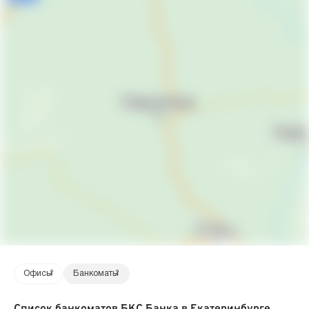
Офисы
2
Банкоматы
2
Список банкоматов БКС Банка в Екатеринбурге