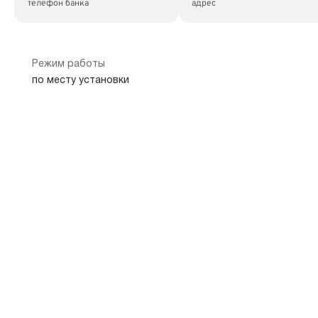
телефон банка
адрес
Режим работы
по месту установки
Показать на карте
Скопировать адрес
Банкомат
620000, Свердловская обл, г Екатеринбург
Уральская
Динамо
Площадь 1905 года
0.1 км
1.2 км
2.3 км
8 800 234-44-34
г Екатеринбург
телефон банка
адрес