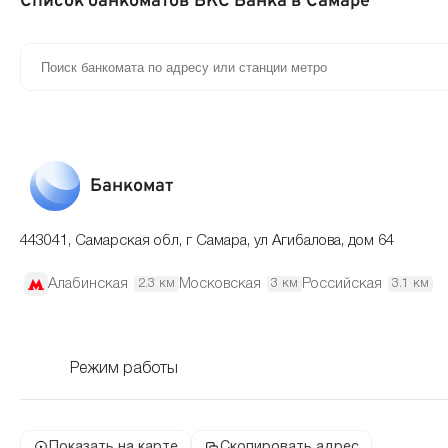
Список банкоматов БКС Банка в Самаре
Банкомат
443041, Самарская обл, г Самара, ул Агибалова, дом 64
Алабинская
Московская
Российская
2.3 км
3 км
3.1 км
Режим работы
Показать на карте
Скопировать адрес