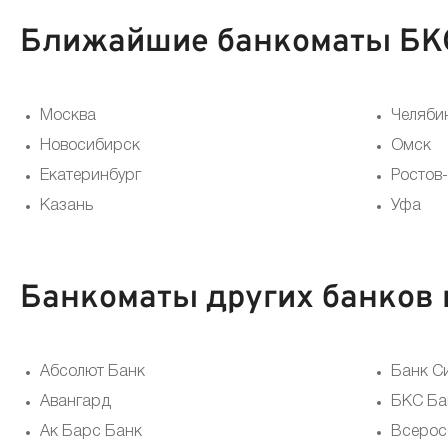
Ближайшие банкоматы БКС
Москва
Челяби
Новосибирск
Омск
Екатеринбург
Ростов
Казань
Уфа
Банкоматы других банков 
Абсолют Банк
Банк С
Авангард
БКС Ба
Ак Барс Банк
Всерос