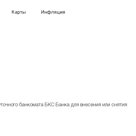
Карты
Инфляция
 продукты
 карты 120 дней без процентов
 на месяц
авитный список продуктов с динамикой цен
карты с 18 лет
онные вклады
карты с доставкой на дом
няемые вклады
 карты с моментальным решением
уточного банкомата БКС Банка для внесения или снятия
 карты без посещения банка