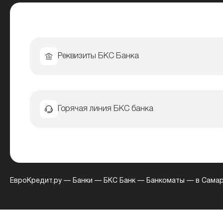
Реквизиты БКС Банка
Горячая линия БКС банка
ЕвроКредит.ру
—
Банки
—
БКС Банк
—
Банкоматы
—
в Сама