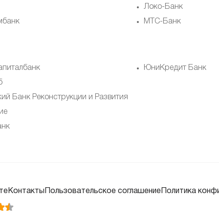
Локо-Банк
мбанк
МТС-Банк
апиталбанк
ЮниКредит Банк
б
кий Банк Реконструкции и Развития
ие
анк
те
Контакты
Пользовательское соглашение
Политика конф