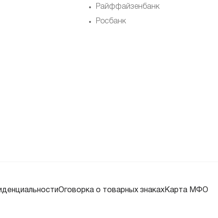
Райффайзенбанк
Росбанк
иденциальности
Оговорка о товарных знаках
Карта МФО