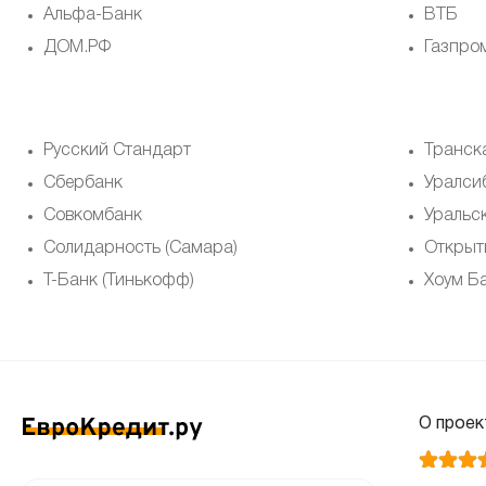
Альфа-Банк
ВТБ
ДОМ.РФ
Газпро
Русский Стандарт
Транск
Сбербанк
Уралси
Совкомбанк
Уральс
Солидарность (Самара)
Открыт
Т-Банк (Тинькофф)
Хоум Б
О проек