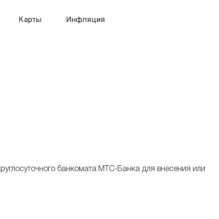
Карты
Инфляция
 продукты
 карты 120 дней без процентов
 на месяц
авитный список продуктов с динамикой цен
карты с 18 лет
онные вклады
карты с доставкой на дом
няемые вклады
 карты с моментальным решением
круглосуточного банкомата МТС-Банка для внесения или
 карты без посещения банка