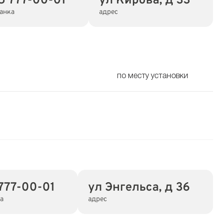
5 777-00-01
ул Кирова, д 33
анка
адрес
по месту установки
777-00-01
ул Энгельса, д 36
а
адрес