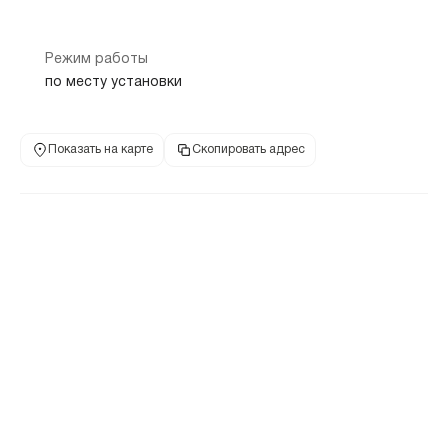
Режим работы
по месту установки
Показать на карте
Скопировать адрес
Банкомат
443001, Самарская обл, г Самара, ул Ульяновская, дом 18
Алабинская
Российская
Московская
2 км
3 км
3.3 км
8 800 700-92-20
ул Ульяновская, 
телефон банка
адрес