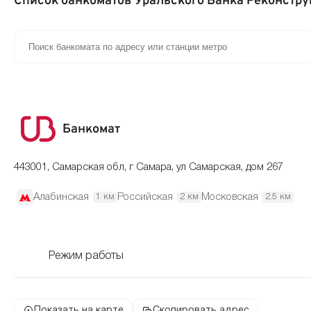
Список банкоматов Уральского Банка Реконстру
Банкомат
443001, Самарская обл, г Самара, ул Самарская, дом 267
Алабинская
Российская
Московская
1 км
2 км
2.5 км
Режим работы
Показать на карте
Скопировать адрес