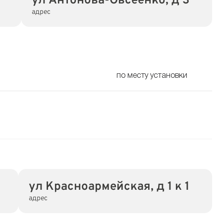
ул Антонова-Овсеенко, д 3
адрес
по месту установки
ул Красноармейская, д 1 к 1
адрес