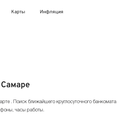
Карты
Инфляция
 продукты
 карты 120 дней без процентов
 на месяц
авитный список продуктов с динамикой цен
карты с 18 лет
онные вклады
карты с доставкой на дом
няемые вклады
 Самаре
 карты с моментальным решением
арте . Поиск ближайшего круглосуточного банкомата
 карты без посещения банка
ефоны, часы работы.