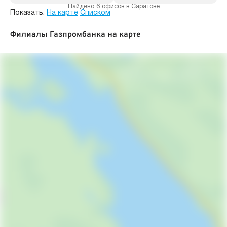
Найдено 6 офисов в Саратове
Показать:
На карте
Списком
Филиалы Газпромбанка на карте