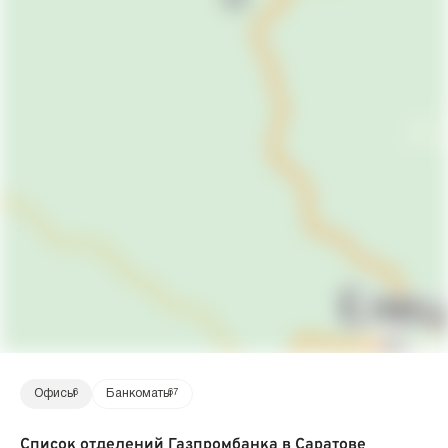
Офисы
6
Банкоматы
67
Список отделений Газпромбанка в Саратове