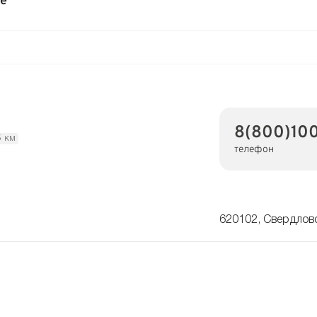
ге
8(800)100
5 км
телефон
620102, Свердловс