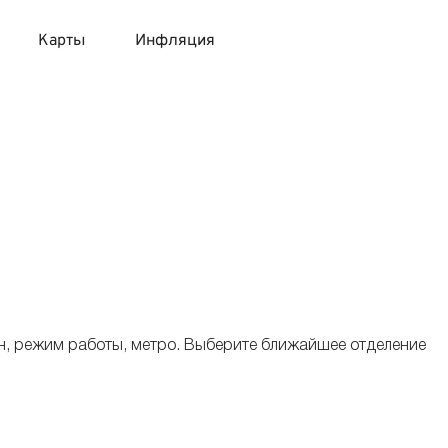
Карты
Инфляция
 продукты
 карты 120 дней без процентов
 на месяц
авитный список продуктов с динамикой цен
карты с 18 лет
онные вклады
карты с доставкой на дом
няемые вклады
 карты с моментальным решением
н, режим работы, метро. Выберите ближайшее отделение
 карты без посещения банка