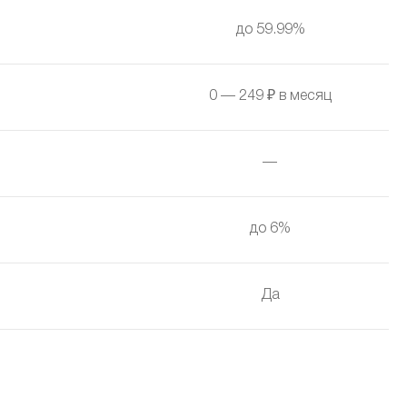
до 59.99%
0 — 249 ₽ в месяц
—
до 6%
Да