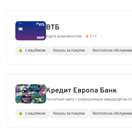
ВТБ
Карта возможностей
2.17
с кэшбеком
бонусы за покупки
бесплатное обслужив
Кредит Европа Банк
Расчётная карта с разрешённым овердрафтом C
с кэшбеком
бонусы за покупки
бесплатное обслужив