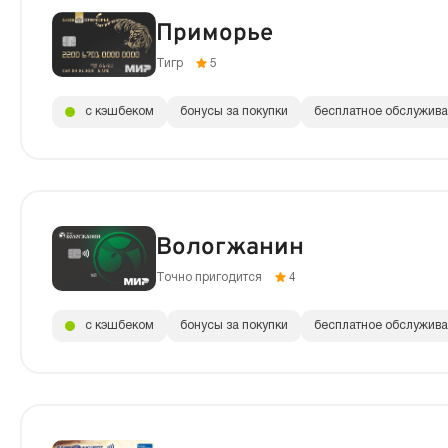
Приморье
Тигр
5
с кэшбеком
бонусы за покупки
бесплатное обслужив
Вологжанин
Точно пригодится
4
с кэшбеком
бонусы за покупки
бесплатное обслужив