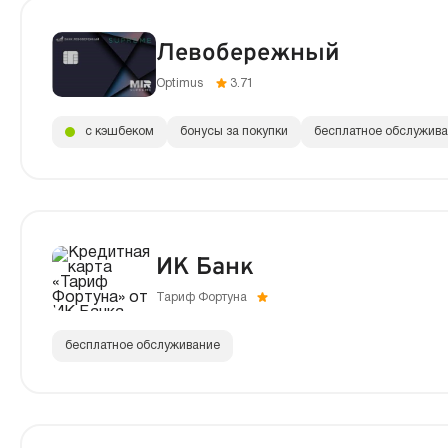
Левобережный
Optimus
3.71
с кэшбеком
бонусы за покупки
бесплатное обслужив
ИК Банк
Тариф Фортуна
бесплатное обслуживание