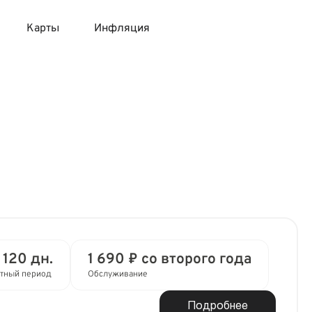
Карты
Инфляция
 продукты
 карты 120 дней без процентов
 на месяц
авитный список продуктов с динамикой цен
карты с 18 лет
онные вклады
карты с доставкой на дом
няемые вклады
 карты с моментальным решением
 карты без посещения банка
 120 дн.
1 690 ₽ со второго года
тный период
Обслуживание
Подробнее