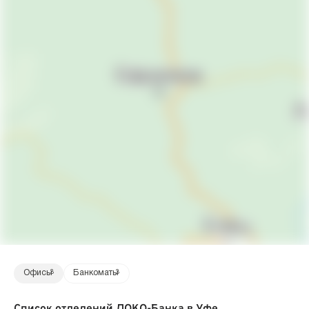
Офисы
3
Банкоматы
3
Список отделений ЛОКО-Банка в Уфе