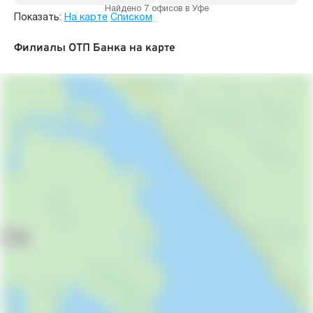
Найдено 7 офисов в Уфе
Показать:
На карте
Списком
Филиалы ОТП Банка на карте