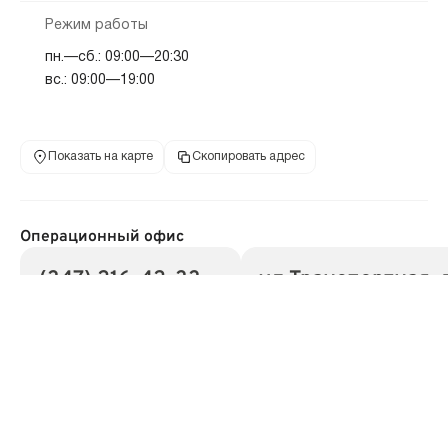
Режим работы
пн.—сб.: 09:00—20:30
вс.: 09:00—19:00
Показать на карте
Скопировать адрес
Операционный офис
(347) 216-42-33
ул Транспортная, 
телефон
адрес
Адрес
450043, Респ Башкортостан, г Уфа, ул
Транспортная, дом 34/4