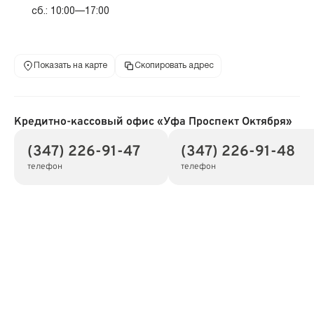
сб.: 10:00—17:00
Показать на карте
Скопировать адрес
Кредитно-кассовый офис «Уфа Проспект Октября»
(347) 226-91-47
(347) 226-91-48
телефон
телефон
Адрес
450001, Респ Башкортостан, г Уфа, пр-кт Октября,
дом 6
Режим работы
пн.—пт.: 10:00—20:00