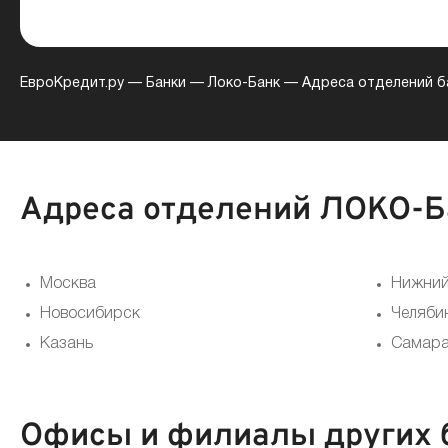
ЕвроКредит.ру
—
Банки
—
Локо-Банк
—
Адреса отделений б
Адреса отделений ЛОКО-Ба
Москва
Нижний
Новосибирск
Челяби
Казань
Самар
Офисы и филиалы других б