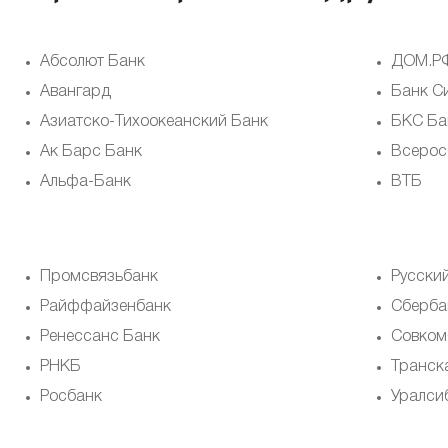
Абсолют Банк
ДОМ.Р
Авангард
Банк С
Азиатско-Тихоокеанский Банк
БКС Ба
Ак Барс Банк
Всерос
Альфа-Банк
ВТБ
Промсвязьбанк
Русски
Райффайзенбанк
Сберба
Ренессанс Банк
Совком
РНКБ
Транск
Росбанк
Уралси