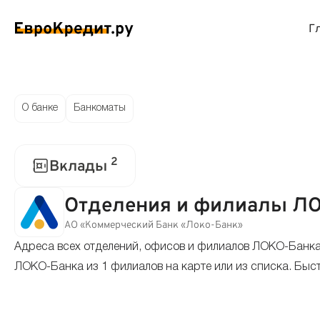
Г
ймы на карту
Займы без проверок
Виртуальные креди
Накоп
О банке
Банкоматы
спресс займы
Займы без процентов
Лучшие кредитные
Вклад
2
Вклады
ймы без отказа
Мгновенные займы
Кредитные карты с
Вклад
Отделения и филиалы ЛО
ймы с плохой КИ
Лучшие займы
Кредитные карты б
С еже
АО «Коммерческий Банк «Локо-Банк»
Адреса всех отделений, офисов и филиалов ЛОКО-Банка
вые займы
Долгосрочные займы
Беспроцентные кр
Вклад
ЛОКО-Банка из 1 филиалов на карте или из списка. Быс
ймы до зарплаты
Круглосуточные займы
Кредитные карты с
Вклад