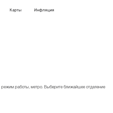
Карты
Инфляция
 продукты
 карты 120 дней без процентов
 на месяц
авитный список продуктов с динамикой цен
карты с 18 лет
онные вклады
карты с доставкой на дом
няемые вклады
 карты с моментальным решением
, режим работы, метро. Выберите ближайшее отделение
 карты без посещения банка