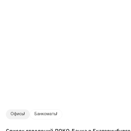
Офисы
1
Банкоматы
1