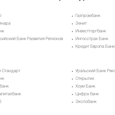
Ф
Газпромбанк
инара
Зенит
нк
Инвестторгбанк
сийский Банк Развития Регионов
Ингосстрах Банк
Кредит Европа Банк
й Стандарт
Уральский Банк Рек
нк
Открытие
банк
Хоум Банк
апиталбанк
Цифра банк
б
Экспобанк