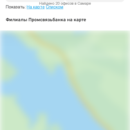
Найдено 20 офисов в Самаре
Показать:
На карте
Списком
Филиалы Промсвязьбанка на карте