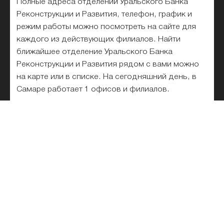
Полные адреса отделений Уральского Банка
Реконструкции и Развития, телефон, график и
режим работы можно посмотреть на сайте для
каждого из действующих филиалов. Найти
ближайшее отделение Уральского Банка
Реконструкции и Развития рядом с вами можно
на карте или в списке. На сегодняшний день, в
Самаре работает 1 офисов и филиалов.
Список отделений Уральского
Банка Реконструкции и Развития
на карте и рядом с метро
Все отделения Уральского Банка Реконструкции
и Развития списком в Самаре для физических и
юридических лиц представлены на этой
странице. Выбирайте ближайшее и лучшее
подразделение банка на карте. Удобный поиск