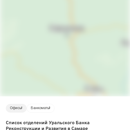
Офисы
1
Банкоматы
5
Список отделений Уральского Банка
Реконструкции и Развития в Самаре